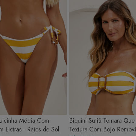
Secagem ideal: Não deixe de molho nem guarde úmido. Seque à
sombra e evite a secadora.
Para cores vibrantes: Lave as peças antes do primeiro uso e siga as
dicas acima para manter as cores radiantes.
Calcinha Média Com
Biquíni Sutiã Tomara Que
m Listras - Raios de Sol
Textura Com Bojo Remov