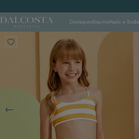
Destaques
Biquínis
Maiôs e Bodi