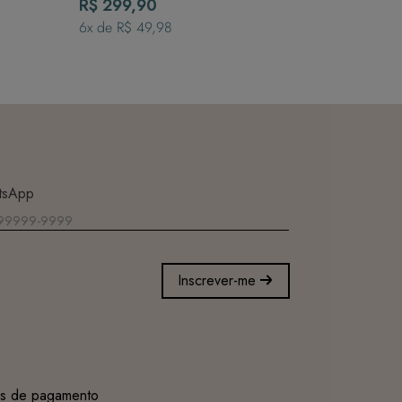
Sol
R$ 299,90
6
x de
R$ 49,98
tsApp
Inscrever-me
s de pagamento