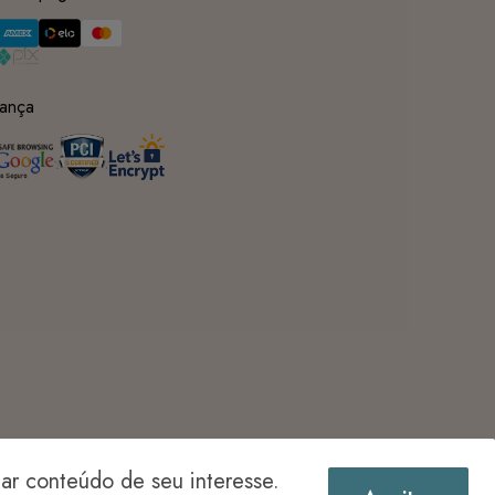
ança
r conteúdo de seu interesse.