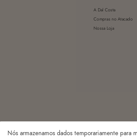
A Dal Costa
Compras no Atacado
Nossa Loja
Nós armazenamos dados temporariamente para me