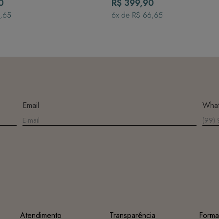
0
Alças - Raios de Sol
R$ 399,90
1,65
6
x de
R$ 66,65
Email
Wha
Atendimento
Transparência
Forma