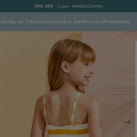
10% OFF
• Cupom: PRIMEIRACOMPRA
es
Saídas de Praia
Acessórios
Kids e Teen
Masculino
Promoções