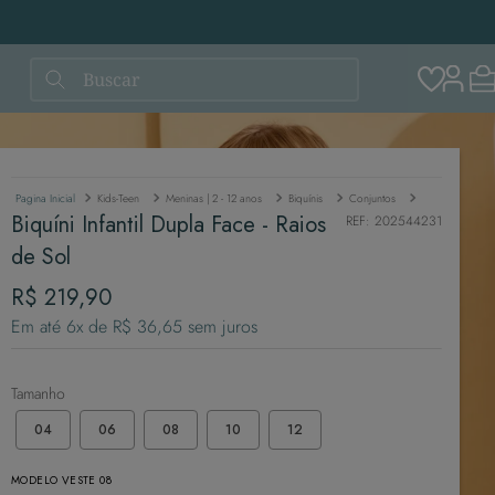
Buscar
Kids-Teen
Meninas | 2 - 12 anos
Biquínis
Conjuntos
Biquíni Infan
Biquíni Infantil Dupla Face - Raios
REF
:
202544231
de Sol
R$
219
,
90
Em até
6
x de
R$
36
,
65
sem juros
Tamanho
04
06
08
10
12
MODELO VESTE 08