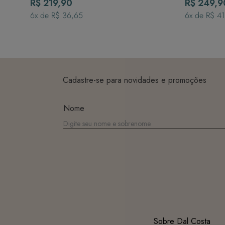
R$ 219,90
R$ 249,9
6
x de
R$ 36,65
6
x de
R$ 4
Cadastre-se para novidades e promoções
Nome
Sobre Dal Costa