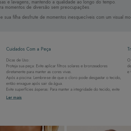
ensas e lavagens, mantendo a qualidade ao longo do tempo.
l para momentos de diversão sem preocupações.
que sua filha desfrute de momentos inesquecíveis com um visual m
Cuidados Com a Peça
Tr
Dicas de Uso:
O 
Proteja sua peça: Evite aplicar filtros solares e bronzeadores
de
diretamente para manter as cores vivas.
e 
Após a piscina: Lembre-se de que o cloro pode desgastar o tecido,
então enxague após sair da água.
Evite superfícies ásperas: Para manter a integridade do tecido, evite
contato com superfícies rugosas.
Ler mais
Dicas de Lavagem:
Lave rapidamente: Assim que possível, lave separado de outras
peças.
À mão e com cuidado: Use água fria e sabão neutro, evitando
máquina de lavar, sabão em pó, sabonete e alvejante.