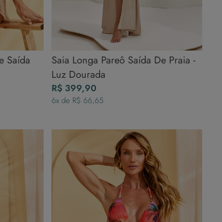
e Saída
Saia Longa Pareô Saída De Praia -
Luz Dourada
R$
399
,
90
6
x de
R$
66
,
65