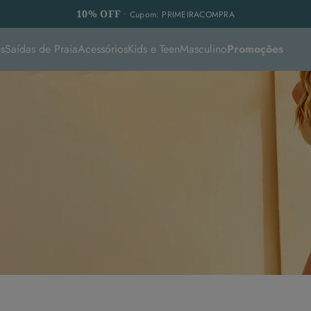
10% OFF
• Cupom: PRIMEIRACOMPRA
s
Saídas de Praia
Acessórios
Kids e Teen
Masculino
Promoções