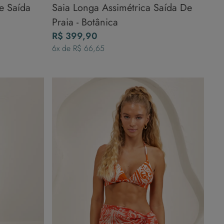
e Saída
Saia Longa Assimétrica Saída De
Praia - Botânica
R$
399
,
90
6
x de
R$
66
,
65