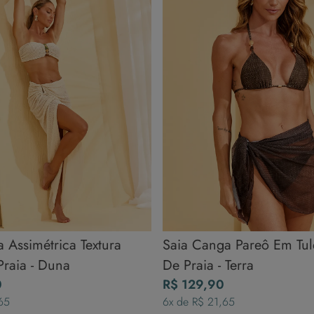
 Assimétrica Textura
Saia Canga Pareô Em Tul
Praia - Duna
De Praia - Terra
0
R$
129
,
90
65
6
x de
R$
21
,
65