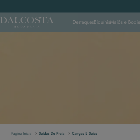
Destaques
Biquínis
Maiôs e Bodie
Saídas De Praia
Cangas E Saias