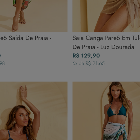
eô Saída De Praia -
Saia Canga Pareô Em Tul
De Praia - Luz Dourada
0
R$
129
,
90
98
6
x de
R$
21
,
65