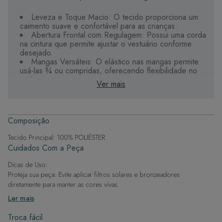
Leveza e Toque Macio: O tecido proporciona um
caimento suave e confortável para as crianças.
Abertura Frontal com Regulagem: Possui uma corda
na cintura que permite ajustar o vestuário conforme
desejado.
Mangas Versáteis: O elástico nas mangas permite
usá-las ¾ ou compridas, oferecendo flexibilidade no
estilo.
Ver mais
Tecido de Alta Qualidade: Oferece maciez,
durabilidade e secagem rápida, ideal para o verão.
Design Moderno e Elegante: Combina conforto
com um visual atraente, perfeito para diversas
Composição
ocasiões.
Tecido Principal: 100% POLIÉSTER
Este vestido é uma adição encantadora ao guarda-
Cuidados Com a Peça
roupa das crianças, garantindo que fiquem na moda e
confortáveis ao mesmo tempo.
Dicas de Uso:
Proteja sua peça: Evite aplicar filtros solares e bronzeadores
diretamente para manter as cores vivas.
Após a piscina: Lembre-se de que o cloro pode desgastar o tecido,
Ler mais
então enxague após sair da água.
Evite superfícies ásperas: Para manter a integridade do tecido, evite
Troca fácil