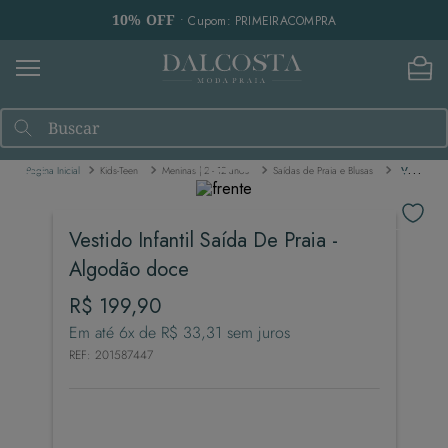
10% OFF
• Cupom: PRIMEIRACOMPRA
Buscar
Kids-Teen
Meninas | 2 - 12 anos
Saídas de Praia e Blusas
Vestido Infantil Saída De Praia - Algodão doce
Vestido Infantil Saída De Praia -
Algodão doce
R$
199
,
90
Em até
6
x de
R$
33
,
31
sem juros
REF
:
201587447