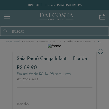
10% OFF
• Cupom: PRIMEIRACOMPRA
Buscar
Kids-Teen
Meninas | 2 - 12 anos
Saídas de Praia e Blusas
Saia Pareô Canga Infantil - Florida
Saia Pareô Canga Infantil - Florida
R$
89
,
90
Em até
6
x de
R$
14
,
98
sem juros
REF
:
200567424
Tamanho