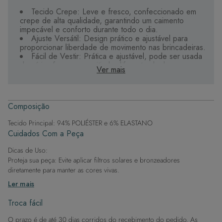
Tecido Crepe: Leve e fresco, confeccionado em
crepe de alta qualidade, garantindo um caimento
impecável e conforto durante todo o dia.
Ajuste Versátil: Design prático e ajustável para
proporcionar liberdade de movimento nas brincadeiras.
Fácil de Vestir: Prática e ajustável, pode ser usada
de várias formas, permitindo diferentes looks.
Ver mais
Secagem Rápida: O tecido crepe seca
rapidamente, ideal para uso frequente na água.
Estilo e Praticidade: Uma peça versátil essencial no
guarda-roupa de verão das meninas.
Composição
A Saia Canga Infantil em Tecido Crepe é a escolha
Tecido Principal: 94% POLIÉSTER e 6% ELASTANO
perfeita para mães que buscam unir conforto, qualidade
Cuidados Com a Peça
e estilo nas roupas de praia de suas filhas.
Dicas de Uso:
Proteja sua peça: Evite aplicar filtros solares e bronzeadores
diretamente para manter as cores vivas.
Após a piscina: Lembre-se de que o cloro pode desgastar o tecido,
Ler mais
então enxague após sair da água.
Evite superfícies ásperas: Para manter a integridade do tecido, evite
Troca fácil
contato com superfícies rugosas.
O prazo é de até 30 dias corridos do recebimento do pedido. As