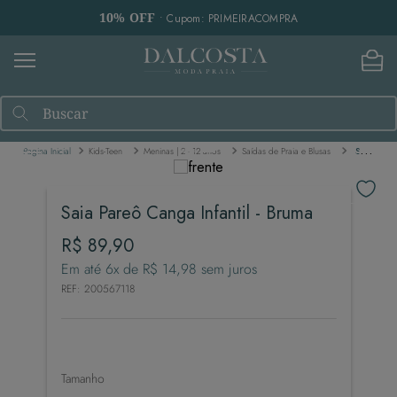
10% OFF
• Cupom: PRIMEIRACOMPRA
Buscar
Kids-Teen
Meninas | 2 - 12 anos
Saídas de Praia e Blusas
Saia Pareô Canga Infantil - Bruma
Saia Pareô Canga Infantil - Bruma
R$
89
,
90
Em até
6
x de
R$
14
,
98
sem juros
REF
:
200567118
Tamanho