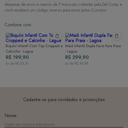
Dicas de Lavagem:
despesas de envio e reenvio da 1ª troca são cobertas pela Dal Costa, e
Lave rapidamente: Assim que possível, lave separado de outras peças.
você receberá um código reverso para envio pelos Correios.
À mão e com cuidado: Use água fria e sabão neutro, evitando máquina
de lavar, sabão em pó, sabonete e alvejante.
Combine com
Secagem ideal: Não deixe de molho nem guarde úmido. Seque à
sombra e evite a secadora.
Para cores vibrantes: Lave as peças antes do primeiro uso e siga as
dicas acima para manter as cores radiantes.
Biquíni Infantil Com Top Cropped e
Maiô Infantil Dupla Face Para Praia
Calcinha - Lagoa
- Lagoa
R$ 199,90
R$ 299,90
6
x de
R$ 33,31
6
x de
R$ 49,98
Cadastre-se para novidades e promoções
Nome