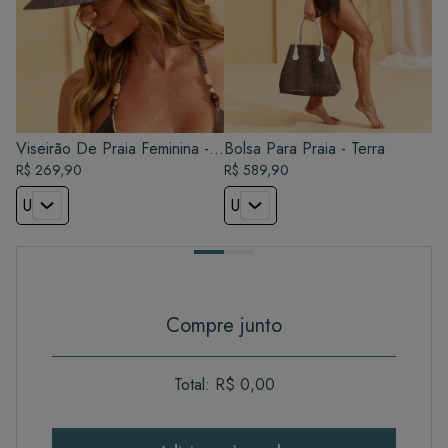
Viseirão De Praia Feminina -
Bolsa Para Praia - Terra
Terra
R$ 269,90
R$ 589,90
U
U
Compre junto
Total:
R$ 0,00