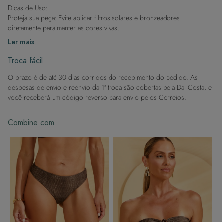
Dicas de Uso:
Proteja sua peça: Evite aplicar filtros solares e bronzeadores
diretamente para manter as cores vivas.
Após a piscina: Lembre-se de que o cloro pode desgastar o tecido,
Ler mais
então enxague após sair da água.
Evite superfícies ásperas: Para manter a integridade do tecido, evite
Troca fácil
contato com superfícies rugosas.
O prazo é de até 30 dias corridos do recebimento do pedido. As
Dicas de Lavagem:
despesas de envio e reenvio da 1ª troca são cobertas pela Dal Costa, e
Lave rapidamente: Assim que possível, lave separado de outras peças.
você receberá um código reverso para envio pelos Correios.
À mão e com cuidado: Use água fria e sabão neutro, evitando máquina
de lavar, sabão em pó, sabonete e alvejante.
Combine com
Secagem ideal: Não deixe de molho nem guarde úmido. Seque à
sombra e evite a secadora.
Para cores vibrantes: Lave as peças antes do primeiro uso e siga as
dicas acima para manter as cores radiantes.