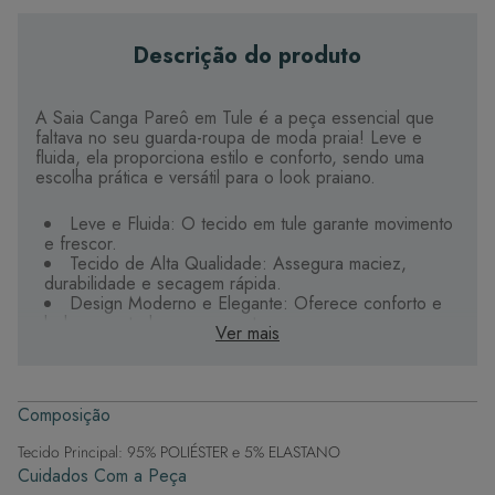
Descrição do produto
A Saia Canga Pareô em Tule é a peça essencial que
faltava no seu guarda-roupa de moda praia! Leve e
fluida, ela proporciona estilo e conforto, sendo uma
escolha prática e versátil para o look praiano.
Leve e Fluida: O tecido em tule garante movimento
e frescor.
Tecido de Alta Qualidade: Assegura maciez,
durabilidade e secagem rápida.
Design Moderno e Elegante: Oferece conforto e
beleza em todos os momentos.
Ver mais
Detalhes Personalizados: Exclusivos, garantindo
que cada peça seja única.
Esta saia canga é indispensável para compor looks de
Composição
praia com estilo e facilidade, permitindo variações
criativas no dia a dia.
Tecido Principal: 95% POLIÉSTER e 5% ELASTANO
Cuidados Com a Peça