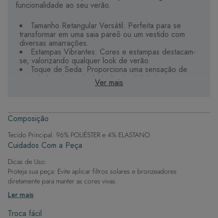
funcionalidade ao seu verão.
Tamanho Retangular Versátil: Perfeita para se
transformar em uma saia pareô ou um vestido com
diversas amarrações.
Estampas Vibrantes: Cores e estampas destacam-
se, valorizando qualquer look de verão.
Toque de Seda: Proporciona uma sensação de
suavidade e luxo, aliada à alta durabilidade e secagem
Ver mais
rápida.
Design Moderno e Elegante: Combina beleza e
versatilidade, adaptando-se a várias situações.
Detalhes Exclusivos: Cada canga é única, com
Composição
estampas sublimadas que garantem desenhos precisos
e vibrantes.
Tecido Principal: 96% POLIÉSTER e 4% ELASTANO
Cuidados Com a Peça
Mais do que um simples acessório de praia, a canga
adiciona sofisticação e estilo, transformando-se com
Dicas de Uso:
criatividade e adaptando-se ao seu dia a dia.
Proteja sua peça: Evite aplicar filtros solares e bronzeadores
diretamente para manter as cores vivas.
Após a piscina: Lembre-se de que o cloro pode desgastar o tecido,
Ler mais
então enxague após sair da água.
Evite superfícies ásperas: Para manter a integridade do tecido, evite
Troca fácil