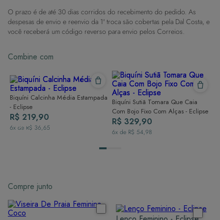
contato com superfícies rugosas.
O prazo é de até 30 dias corridos do recebimento do pedido. As
Dicas de Lavagem:
despesas de envio e reenvio da 1ª troca são cobertas pela Dal Costa, e
Lave rapidamente: Assim que possível, lave separado de outras peças.
você receberá um código reverso para envio pelos Correios.
À mão e com cuidado: Use água fria e sabão neutro, evitando máquina
de lavar, sabão em pó, sabonete e alvejante.
Combine com
Secagem ideal: Não deixe de molho nem guarde úmido. Seque à
sombra e evite a secadora.
Para cores vibrantes: Lave as peças antes do primeiro uso e siga as
dicas acima para manter as cores radiantes.
Biquíni Calcinha Média Estampada
Biquíni Sutiã Tomara Que Caia
- Eclipse
Com Bojo Fixo Com Alças - Eclipse
R$ 219,90
R$ 329,90
6
x de
R$ 36,65
6
x de
R$ 54,98
Compre junto
Lenço Feminino - Eclipse