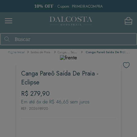
10% OFF
• Cupom: PRIMEIRACOMPRA
Buscar
Saídas de Praia
Cangas e Saias
Canga Pareô Saída De Praia - Eclipse
Canga Pareô Saída De Praia -
Eclipse
R$
279
,
90
Em até
6
x de
R$
46
,
65
sem juros
REF
:
202698920