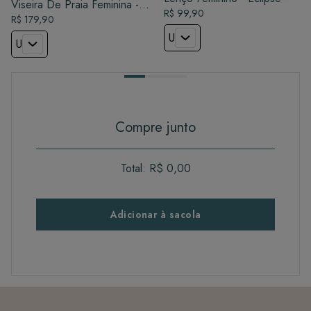
Viseira De Praia Feminina -
R$ 99,90
Coco
R$ 179,90
U
U
Compre junto
Total:
R$ 0,00
Adicionar à sacola