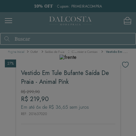
10% OFF
• Cupom: PRIMEIRACOMPRA
Buscar
Outlet
Saídas de Praia
Chemisier e Camisas
Vestido Em Tule Bufante Saída De Praia - Animal Pink
27%
Vestido Em Tule Bufante Saída De
Praia - Animal Pink
R$
299
,
90
R$
219
,
90
Em até
6
x de
R$
36
,
65
sem juros
REF
:
201637020