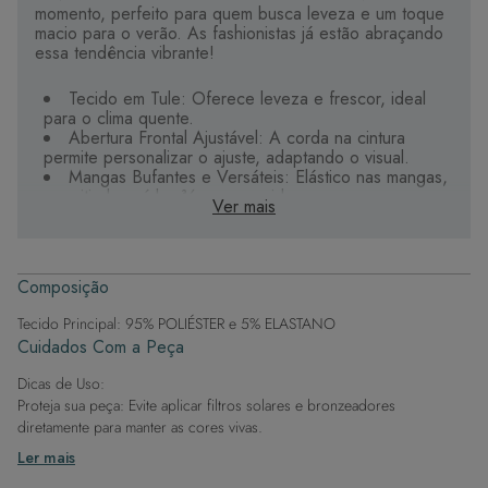
momento, perfeito para quem busca leveza e um toque
macio para o verão. As fashionistas já estão abraçando
essa tendência vibrante!
Tecido em Tule: Oferece leveza e frescor, ideal
para o clima quente.
Abertura Frontal Ajustável: A corda na cintura
permite personalizar o ajuste, adaptando o visual.
Mangas Bufantes e Versáteis: Elástico nas mangas,
permitindo usá-las ¾ ou compridas.
Ver mais
Leveza e Conforto: Tecido de alta qualidade que
proporciona durabilidade e secagem rápida.
Design Moderno e Elegante: Conforto e beleza
com um toque retrô.
Composição
É a escolha ideal para quem quer explorar a tendência
Tecido Principal: 95% POLIÉSTER e 5% ELASTANO
de forma elegante e agradável.
Cuidados Com a Peça
Dicas de Uso:
Proteja sua peça: Evite aplicar filtros solares e bronzeadores
diretamente para manter as cores vivas.
Após a piscina: Lembre-se de que o cloro pode desgastar o tecido,
Ler mais
então enxague após sair da água.