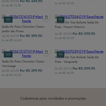
Por
R$
449
,
90
De:
R$
599
,
90
6
x de
R$
49
,
98
6
x de
R$
74
,
98
15%
9%
Vestido Em Tule Bufante Saída De
Saída De Praia Chemisier Classic -
Praia - Frescor Noturno
Jardim das Flores
Por
R$
299
,
90
De:
R$
329
,
90
Por
R$
399
,
90
De:
R$
469
,
90
6
x de
R$
49
,
98
6
x de
R$
66
,
65
15%
9%
Vestido Em Tule Bufante Saída De
Saída De Praia Chemisier Classic -
Praia - Vanguarda
Vernissage
Por
R$
299
,
90
De:
R$
329
,
90
Por
R$
399
,
90
De:
R$
469
,
90
6
x de
R$
49
,
98
6
x de
R$
66
,
65
Cadastre-se para novidades e promoções