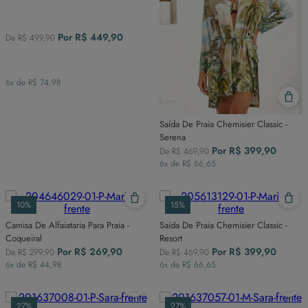
Por
R$
449
,
90
De:
R$
499
,
90
6
x de
R$
74
,
98
Saída De Praia Chemisier Classic -
Serena
Por
R$
399
,
90
De:
R$
469
,
90
6
x de
R$
66
,
65
10%
15%
Camisa De Alfaiataria Para Praia -
Saída De Praia Chemisier Classic -
Coqueiral
Resort
Por
R$
269
,
90
Por
R$
399
,
90
De:
R$
299
,
90
De:
R$
469
,
90
6
x de
R$
44
,
98
6
x de
R$
66
,
65
27%
27%