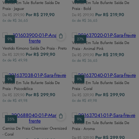
Vestido Em Tule Bufante Saída De
Vestido Em Tule Bufante Saída De
Praia - Jaguar
Praia - Bold
Por
R$
219
,
90
Por
R$
219
,
90
De:
R$
299
,
90
De:
R$
299
,
90
6
x de
R$
36
,
65
6
x de
R$
36
,
65
9%
27%
Vestido Em Tule Bufante Saída De
Vestido Kimono Saída De Praia - Preto
Praia - Animal Pink
Por
R$
299
,
90
Por
R$
219
,
90
De:
R$
329
,
90
De:
R$
299
,
90
6
x de
R$
49
,
98
6
x de
R$
36
,
65
9%
9%
Vestido Em Tule Bufante Saída De
Vestido Em Tule Bufante Saída De
Praia - Psicodélica
Praia - Coral
Por
R$
299
,
90
Por
R$
299
,
90
De:
R$
329
,
90
De:
R$
329
,
90
6
x de
R$
49
,
98
6
x de
R$
49
,
98
25%
9%
Vestido Em Tule Bufante Saída De
Camisa De Praia Chemisier Oversized
Praia - Aroma
- Coral
Por
R$
299
,
90
De:
R$
329
,
90