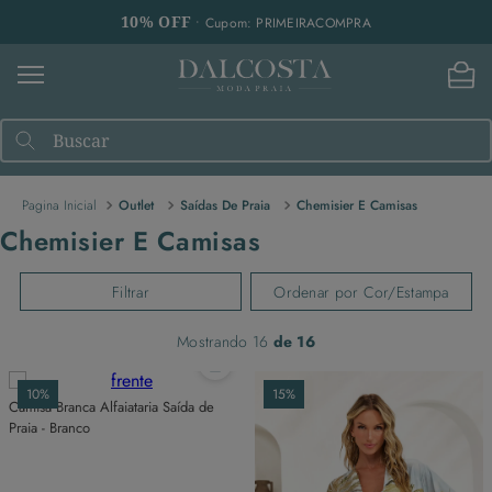
10% OFF
• Cupom: PRIMEIRACOMPRA
Buscar
Outlet
Saídas De Praia
Chemisier E Camisas
Chemisier E Camisas
Filtrar
Ordenar por
Cor/Estampa
Mostrando
16
de
16
10%
15%
Camisa Branca Alfaiataria Saída de
Praia - Branco