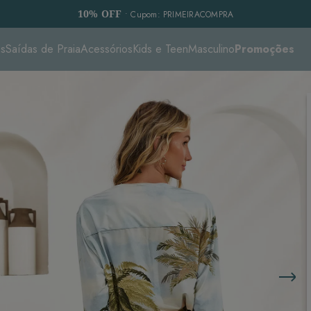
10% OFF
• Cupom: PRIMEIRACOMPRA
es
Saídas de Praia
Acessórios
Kids e Teen
Masculino
Promoções