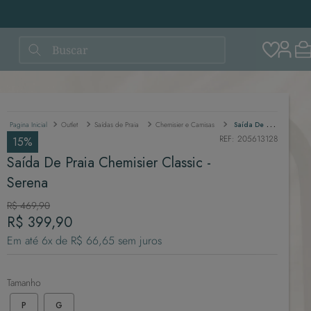
Buscar
Outlet
Saídas de Praia
Chemisier e Camisas
Saída De Praia Chemisier Classic - Serena
REF
:
205613128
15%
Saída De Praia Chemisier Classic -
Serena
R$
469
,
90
R$
399
,
90
Em até
6
x de
R$
66
,
65
sem juros
Tamanho
P
G