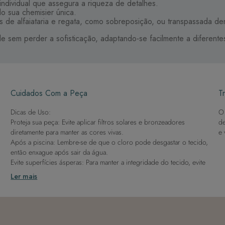
ndividual que assegura a riqueza de detalhes.
o sua chemisier única.
s de alfaiataria e regata, como sobreposição, ou transpassada den
e sem perder a sofisticação, adaptando-se facilmente a diferentes
Cuidados Com a Peça
Tr
Dicas de Uso:
O 
Proteja sua peça: Evite aplicar filtros solares e bronzeadores
de
diretamente para manter as cores vivas.
e 
Após a piscina: Lembre-se de que o cloro pode desgastar o tecido,
então enxague após sair da água.
Evite superfícies ásperas: Para manter a integridade do tecido, evite
contato com superfícies rugosas.
Ler mais
Dicas de Lavagem:
Lave rapidamente: Assim que possível, lave separado de outras
peças.
À mão e com cuidado: Use água fria e sabão neutro, evitando