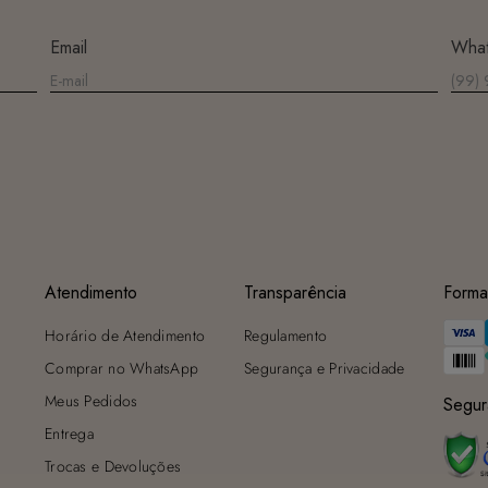
máquina de lavar, sabão em pó, sabonete e alvejante.
Secagem ideal: Não deixe de molho nem guarde úmido. Seque à
Email
Wha
sombra e evite a secadora.
Para cores vibrantes: Lave as peças antes do primeiro uso e siga as
dicas acima para manter as cores radiantes.
Atendimento
Transparência
Forma
Horário de Atendimento
Regulamento
Comprar no WhatsApp
Segurança e Privacidade
Meus Pedidos
Segur
Entrega
Trocas e Devoluções