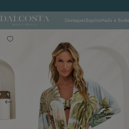
Destaques
Biquínis
Maiôs e Bodi