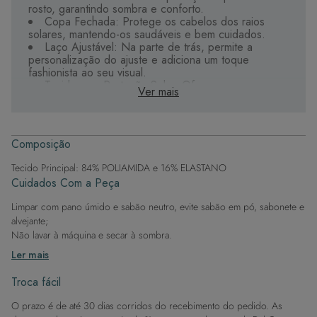
rosto, garantindo sombra e conforto.
Copa Fechada: Protege os cabelos dos raios
solares, mantendo-os saudáveis e bem cuidados.
Laço Ajustável: Na parte de trás, permite a
personalização do ajuste e adiciona um toque
fashionista ao seu visual.
Tecido com Proteção Solar: Oferece segurança
Ver mais
extra, embora não dispense o uso de protetor solar
para proteção total.
Estilo e Funcionalidade: Une praticidade e
elegância, tornando-se um acessório indispensável
Composição
para o verão.
Tecido Principal: 84% POLIAMIDA e 16% ELASTANO
Acerte no estilo e na proteção com esta viseira,
Cuidados Com a Peça
garantindo que você esteja sempre chique e segura
sob o sol.
Limpar com pano úmido e sabão neutro, evite sabão em pó, sabonete e
alvejante;
Não lavar à máquina e secar à sombra.
Ler mais
Troca fácil
O prazo é de até 30 dias corridos do recebimento do pedido. As