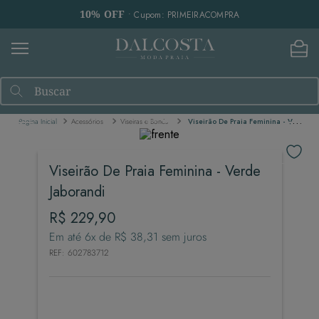
10% OFF
• Cupom: PRIMEIRACOMPRA
Buscar
Acessórios
Viseiras e Bonés
Viseirão De Praia Feminina - Verde Jaborandi
Viseirão De Praia Feminina - Verde
Jaborandi
R$
229
,
90
Em até
6
x de
R$
38
,
31
sem juros
REF
:
602783712