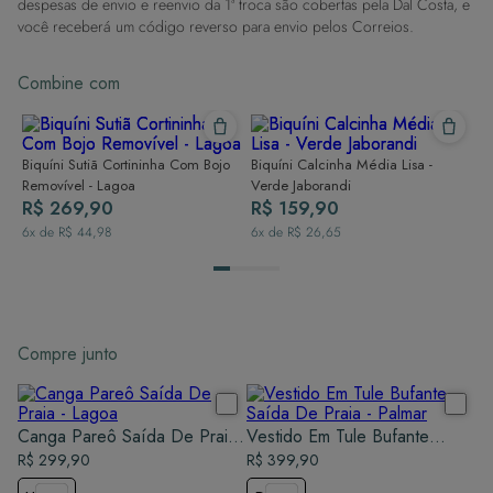
despesas de envio e reenvio da 1ª troca são cobertas pela Dal Costa, e
você receberá um código reverso para envio pelos Correios.
Combine com
Biquíni Sutiã Cortininha Com Bojo
Biquíni Calcinha Média Lisa -
Removível - Lagoa
Verde Jaborandi
R$ 269,90
R$ 159,90
6
x de
R$ 44,98
6
x de
R$ 26,65
Compre junto
Canga Pareô Saída De Praia
Vestido Em Tule Bufante
- Lagoa
R$ 299,90
Saída De Praia - Palmar
R$ 399,90