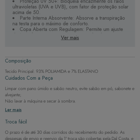
Proteção UV 50+: Bloqueia eficazmente os raios
ultravioletas (UVA e UVB), com fator de proteção solar
acima de 50.
Parte Interna Absorvente: Absorve a transpiração
na testa para o máximo de conforto.
Copa Aberta com Regulagem: Permite um ajuste
de tamanho para um encaixe personalizado.
Ver mais
Tecido de Alta Qualidade: Durável, de secagem
rápida e com proteção UV, garantindo longevidade e
performance.
Estilo Versátil: Ideal para compor looks de verão
Composição
sem comprometer a proteção.
Tecido Principal: 93% POLIAMIDA e 7% ELASTANO
Lembre-se de que o uso da viseira não substitui o
Cuidados Com a Peça
protetor solar. Mantenha-se protegida e chique sob o
sol com esta viseira indispensável.
Limpar com pano úmido e sabão neutro, evite sabão em pó, sabonete e
alvejante;
Não lavar à máquina e secar à sombra.
Ler mais
Troca fácil
O prazo é de até 30 dias corridos do recebimento do pedido. As
despesas de envio e reenvio da 1ª troca são cobertas pela Dal Costa, e