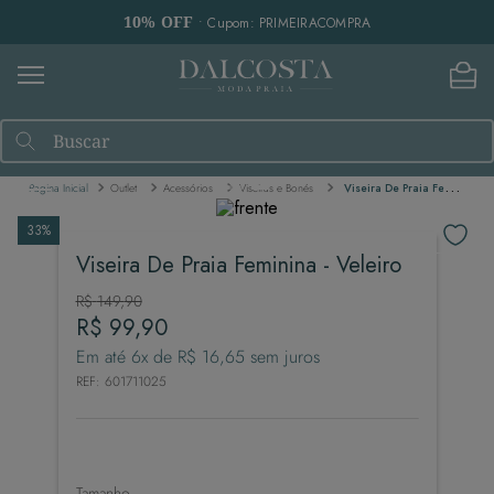
10% OFF
• Cupom: PRIMEIRACOMPRA
Buscar
Outlet
Acessórios
Viseiras e Bonés
Viseira De Praia Feminina - Veleiro
33%
Viseira De Praia Feminina - Veleiro
R$
149
,
90
R$
99
,
90
Em até
6
x de
R$
16
,
65
sem juros
REF
:
601711025
Tamanho