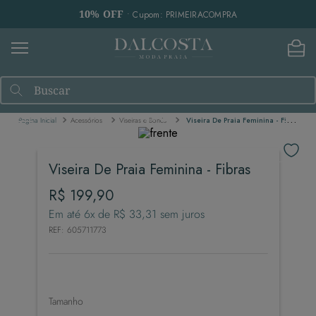
10% OFF
• Cupom: PRIMEIRACOMPRA
Buscar
Acessórios
Viseiras e Bonés
Viseira De Praia Feminina - Fibras
Viseira De Praia Feminina - Fibras
R$
199
,
90
Em até
6
x de
R$
33
,
31
sem juros
REF
:
605711773
Tamanho