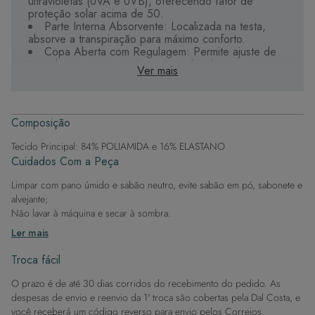
ultravioletas (UVA e UVB), oferecendo fator de
proteção solar acima de 50.
Parte Interna Absorvente: Localizada na testa,
absorve a transpiração para máximo conforto.
Copa Aberta com Regulagem: Permite ajuste de
tamanho para um encaixe personalizado.
Ver mais
Tecido de Alta Qualidade: Durável, de secagem
rápida e com proteção UV, garantindo longevidade e
performance.
Estilo Versátil: Ideal para compor looks de verão
Composição
sem comprometer a proteção.
Tecido Principal: 84% POLIAMIDA e 16% ELASTANO
Lembre-se de que o uso da viseira não substitui o
Cuidados Com a Peça
protetor solar. Mantenha-se protegida e chique sob o
sol com esta viseira indispensável.
Limpar com pano úmido e sabão neutro, evite sabão em pó, sabonete e
alvejante;
Não lavar à máquina e secar à sombra.
Ler mais
Troca fácil
O prazo é de até 30 dias corridos do recebimento do pedido. As
despesas de envio e reenvio da 1ª troca são cobertas pela Dal Costa, e
você receberá um código reverso para envio pelos Correios.