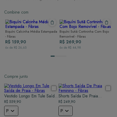
Combine com
Biquíni Calcinha Média Estampada
Biquíni Sutiã Cortininha Com Bojo
- Fibras
Removível - Fibras
R$ 159,90
R$ 269,90
6
x de
R$ 26,65
6
x de
R$ 44,98
Compre junto
Vestido Longo Em Tule Saída
Shorts Saída De Praia
de Praia - Fibras
R$ 559,90
Feminino - Fibras
R$ 249,90
P
P