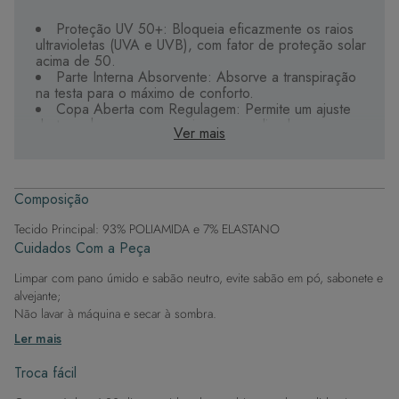
Proteção UV 50+: Bloqueia eficazmente os raios
ultravioletas (UVA e UVB), com fator de proteção solar
acima de 50.
Parte Interna Absorvente: Absorve a transpiração
na testa para o máximo de conforto.
Copa Aberta com Regulagem: Permite um ajuste
de tamanho para um encaixe personalizado.
Ver mais
Tecido de Alta Qualidade: Durável, de secagem
rápida e com proteção UV, garantindo longevidade e
performance.
Estilo Versátil: Ideal para compor looks de verão
Composição
sem comprometer a proteção.
Tecido Principal: 93% POLIAMIDA e 7% ELASTANO
Lembre-se de que o uso da viseira não substitui o
Cuidados Com a Peça
protetor solar. Mantenha-se protegida e chique sob o
sol com esta viseira indispensável.
Limpar com pano úmido e sabão neutro, evite sabão em pó, sabonete e
alvejante;
Não lavar à máquina e secar à sombra.
Ler mais
Troca fácil