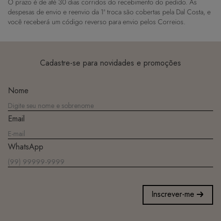
O prazo é de até 30 dias corridos do recebimento do pedido. As
despesas de envio e reenvio da 1ª troca são cobertas pela Dal Costa, e
você receberá um código reverso para envio pelos Correios.
Cadastre-se para novidades e promoções
Nome
Email
WhatsApp
Inscrever-me