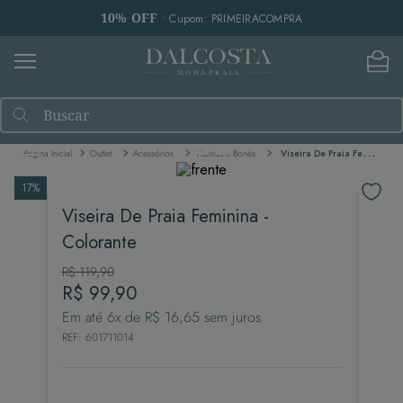
10% OFF
• Cupom: PRIMEIRACOMPRA
Buscar
Outlet
Acessórios
Viseiras e Bonés
Viseira De Praia Feminina - Colorante
17%
Viseira De Praia Feminina -
Colorante
R$
119
,
90
R$
99
,
90
Em até
6
x de
R$
16
,
65
sem juros
REF
:
601711014