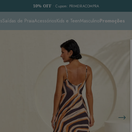
10% OFF
• Cupom: PRIMEIRACOMPRA
es
Saídas de Praia
Acessórios
Kids e Teen
Masculino
Promoções