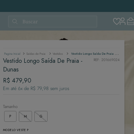
Buscar
Saídas de Praia
Vestidos
Vestido Longo Saída De Praia - Dunas
Vestido Longo Saída De Praia -
REF
:
201669024
Dunas
R$
479
,
90
Em até
6
x de
R$
79
,
98
sem juros
Tamanho
P
M
G
MODELO VESTE P