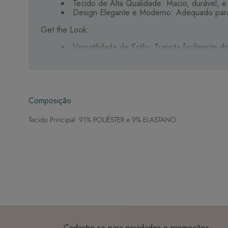
Tecido de Alta Qualidade: Macio, durável, e
Design Elegante e Moderno: Adequado para 
Get the Look:
Versatilidade de Estilo: Transita facilmente
Este vestido é a solução perfeita para um look compl
Composição
Tecido Principal: 91% POLIÉSTER e 9% ELASTANO
Cadastre-se para novidades e promoções