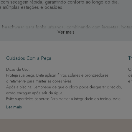
 com secagem rápida, garantindo conforto ao longo do dia.
múltiplas estações e ocasiões.
 do beachwear para looks urbanos, combinando com jaquetas, botas
Ver mais
eto, garantindo elegância e praticidade em qualquer estação do a
Cuidados Com a Peça
Tr
Dicas de Uso:
O 
Proteja sua peça: Evite aplicar filtros solares e bronzeadores
de
diretamente para manter as cores vivas.
e 
Após a piscina: Lembre-se de que o cloro pode desgastar o tecido,
então enxague após sair da água.
Evite superfícies ásperas: Para manter a integridade do tecido, evite
contato com superfícies rugosas.
Ler mais
Dicas de Lavagem:
Lave rapidamente: Assim que possível, lave separado de outras
peças.