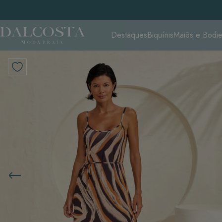
Destaques
Biquínis
Maiôs e Bodi