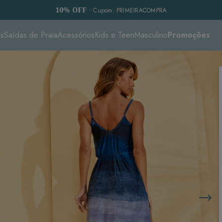
10% OFF
• Cupom: PRIMEIRACOMPRA
es
Saídas de Praia
Acessórios
Kids e Teen
Masculino
Promoções