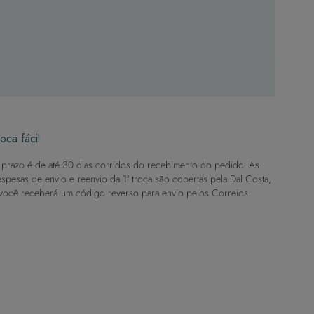
, mules e tênis.
no.
oca fácil
prazo é de até 30 dias corridos do recebimento do pedido. As
spesas de envio e reenvio da 1ª troca são cobertas pela Dal Costa,
você receberá um código reverso para envio pelos Correios.