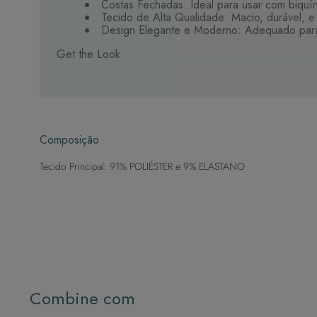
Costas Fechadas: Ideal para usar com biquín
Tecido de Alta Qualidade: Macio, durável, e
Design Elegante e Moderno: Adequado para 
Get the Look:
Versatilidade de Estilo: Transita facilmente
Este vestido é a solução perfeita para um look compl
Composição
Tecido Principal: 91% POLIÉSTER e 9% ELASTANO
Combine com