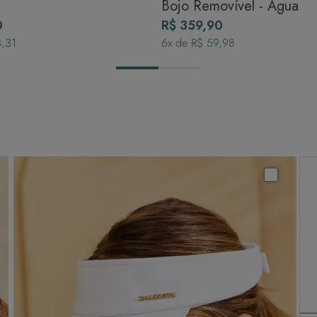
Bojo Removível - Água
0
R$ 359,90
3,31
6
x de
R$ 59,98