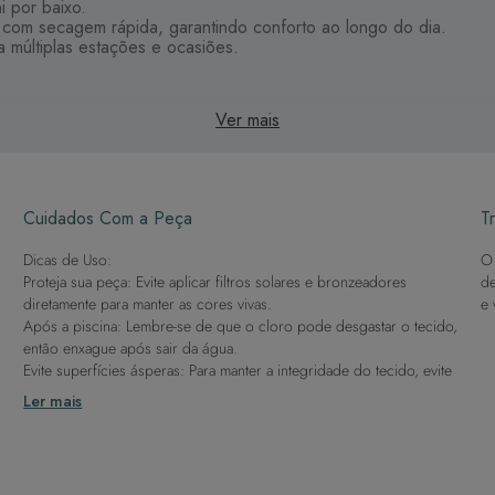
i por baixo.
 com secagem rápida, garantindo conforto ao longo do dia.
múltiplas estações e ocasiões.
Ver mais
 do beachwear para looks urbanos, combinando com jaquetas, botas
eto, garantindo elegância e praticidade em qualquer estação do a
Cuidados Com a Peça
Tr
Dicas de Uso:
O 
Proteja sua peça: Evite aplicar filtros solares e bronzeadores
de
diretamente para manter as cores vivas.
e 
Após a piscina: Lembre-se de que o cloro pode desgastar o tecido,
então enxague após sair da água.
Evite superfícies ásperas: Para manter a integridade do tecido, evite
contato com superfícies rugosas.
Ler mais
Dicas de Lavagem:
Lave rapidamente: Assim que possível, lave separado de outras
peças.