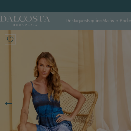
Destaques
Biquínis
Maiôs e Bodi