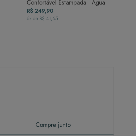
Confortável Estampada - Água
R$ 249,90
6
x de
R$ 41,65
Compre junto