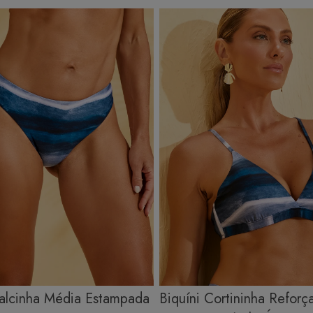
À mão e com cuidado: Use água fria e sabão neutro, evitando
máquina de lavar, sabão em pó, sabonete e alvejante.
Secagem ideal: Não deixe de molho nem guarde úmido. Seque à
sombra e evite a secadora.
Para cores vibrantes: Lave as peças antes do primeiro uso e siga as
dicas acima para manter as cores radiantes.
Calcinha Média Estampada
Biquíni Cortininha Refor