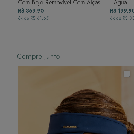
Com Bojo Removível Com Alças -
- Água
Água
R$ 369,90
R$ 199,9
6
x de
R$ 61,65
6
x de
R$ 3
Compre junto