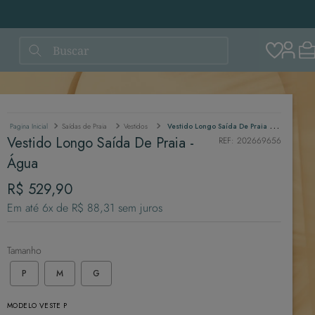
Buscar
Saídas de Praia
Vestidos
Vestido Longo Saída De Praia - Água
Vestido Longo Saída De Praia -
REF
:
202669656
Água
R$
529
,
90
Em até
6
x de
R$
88
,
31
sem juros
Tamanho
P
M
G
MODELO VESTE P