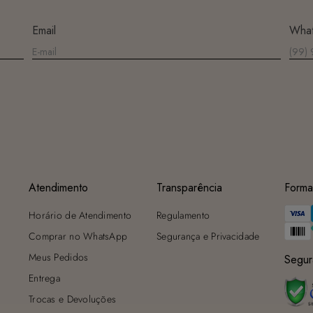
máquina de lavar, sabão em pó, sabonete e alvejante.
Secagem ideal: Não deixe de molho nem guarde úmido. Seque à
Email
Wha
sombra e evite a secadora.
Para cores vibrantes: Lave as peças antes do primeiro uso e siga as
dicas acima para manter as cores radiantes.
Atendimento
Transparência
Forma
Horário de Atendimento
Regulamento
Comprar no WhatsApp
Segurança e Privacidade
Meus Pedidos
Segur
Entrega
Trocas e Devoluções