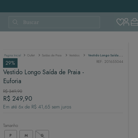
Buscar
Outlet
Saídas de Praia
Vestidos
Vestido Longo Saída de Praia - Euforia
REF
:
201655044
29%
Vestido Longo Saída de Praia -
Euforia
R$
349
,
90
R$
249
,
90
Em até
6
x de
R$
41
,
65
sem juros
Tamanho
P
M
G