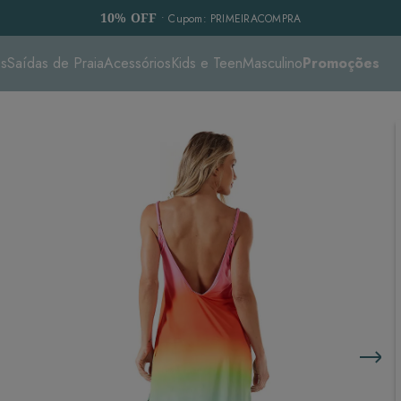
10% OFF
• Cupom: PRIMEIRACOMPRA
es
Saídas de Praia
Acessórios
Kids e Teen
Masculino
Promoções