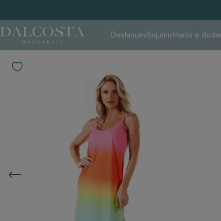
Destaques
Biquínis
Maiôs e Bodi