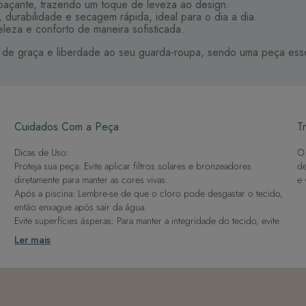
açante, trazendo um toque de leveza ao design.
 durabilidade e secagem rápida, ideal para o dia a dia.
eza e conforto de maneira sofisticada.
e de graça e liberdade ao seu guarda-roupa, sendo uma peça essen
Cuidados Com a Peça
Tr
Dicas de Uso:
O 
Proteja sua peça: Evite aplicar filtros solares e bronzeadores
de
diretamente para manter as cores vivas.
e 
Após a piscina: Lembre-se de que o cloro pode desgastar o tecido,
então enxague após sair da água.
Evite superfícies ásperas: Para manter a integridade do tecido, evite
contato com superfícies rugosas.
Ler mais
Dicas de Lavagem:
Lave rapidamente: Assim que possível, lave separado de outras
peças.
À mão e com cuidado: Use água fria e sabão neutro, evitando