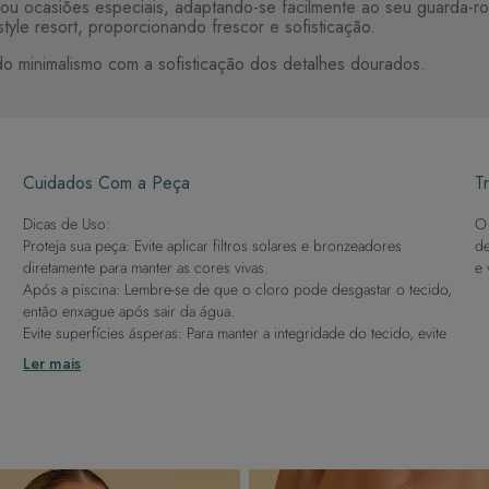
is ou ocasiões especiais, adaptando-se facilmente ao seu guarda-r
tyle resort, proporcionando frescor e sofisticação.
do minimalismo com a sofisticação dos detalhes dourados.
Cuidados Com a Peça
Tr
Dicas de Uso:
O 
Proteja sua peça: Evite aplicar filtros solares e bronzeadores
de
diretamente para manter as cores vivas.
e 
Após a piscina: Lembre-se de que o cloro pode desgastar o tecido,
então enxague após sair da água.
Evite superfícies ásperas: Para manter a integridade do tecido, evite
contato com superfícies rugosas.
Ler mais
Dicas de Lavagem:
Lave rapidamente: Assim que possível, lave separado de outras
peças.
À mão e com cuidado: Use água fria e sabão neutro, evitando
máquina de lavar, sabão em pó, sabonete e alvejante.