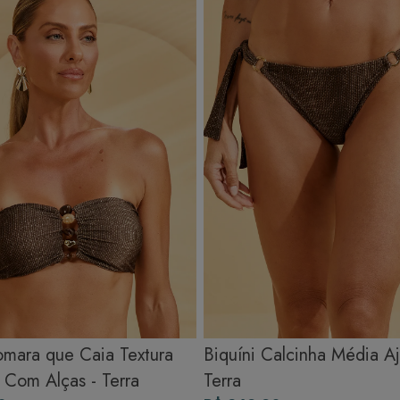
Secagem ideal: Não deixe de molho nem guarde úmido. Seque à
sombra e evite a secadora.
Para cores vibrantes: Lave as peças antes do primeiro uso e siga as
dicas acima para manter as cores radiantes.
omara que Caia Textura
Biquíni Calcinha Média Aj
 Com Alças - Terra
Terra