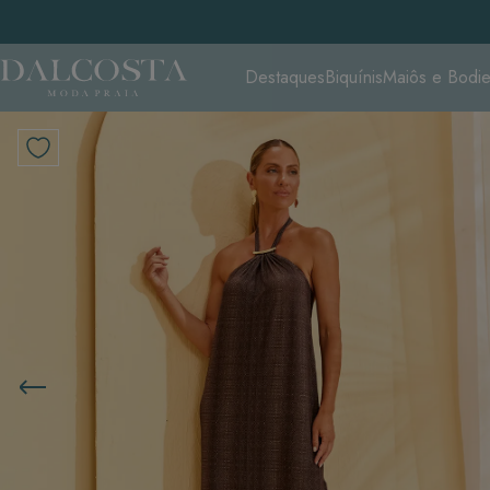
Destaques
Biquínis
Maiôs e Bodi