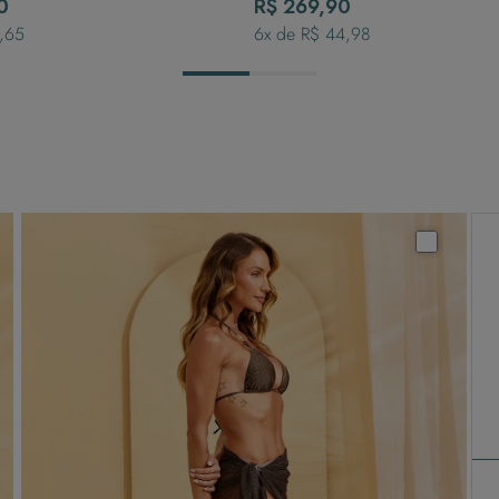
0
R$ 269,90
,65
6
x de
R$ 44,98