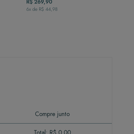
Clara
R$ 269,90
6
x de
R$ 44,98
Compre junto
Total:
R$ 0,00