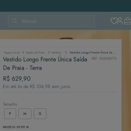
Buscar
Saídas de Praia
Vestidos
Vestido Longo Frente Única Saída De Praia - Terra
Vestido Longo Frente Única Saída
REF
:
202608776
De Praia - Terra
R$
629
,
90
Em até
6
x de
R$
104
,
98
sem juros
Tamanho
P
M
G
MODELO VESTE M