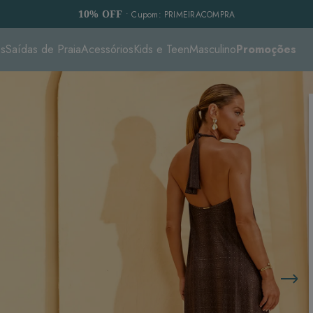
10% OFF
• Cupom: PRIMEIRACOMPRA
es
Saídas de Praia
Acessórios
Kids e Teen
Masculino
Promoções