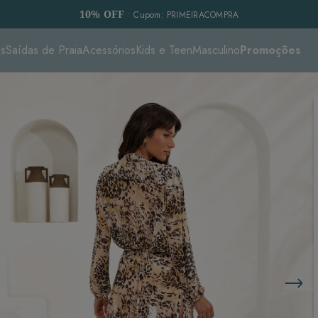
10% OFF
• Cupom: PRIMEIRACOMPRA
es
Saídas de Praia
Acessórios
Kids e Teen
Masculino
Promoções