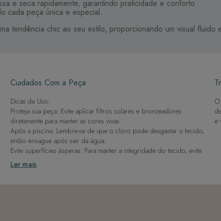
sa e seca rapidamente, garantindo praticidade e conforto.
do cada peça única e especial.
uma tendência chic ao seu estilo, proporcionando um visual fluido
Cuidados Com a Peça
Tr
Dicas de Uso:
O 
Proteja sua peça: Evite aplicar filtros solares e bronzeadores
de
diretamente para manter as cores vivas.
e 
Após a piscina: Lembre-se de que o cloro pode desgastar o tecido,
então enxague após sair da água.
Evite superfícies ásperas: Para manter a integridade do tecido, evite
contato com superfícies rugosas.
Ler mais
Dicas de Lavagem:
Lave rapidamente: Assim que possível, lave separado de outras
peças.
À mão e com cuidado: Use água fria e sabão neutro, evitando
máquina de lavar, sabão em pó, sabonete e alvejante.