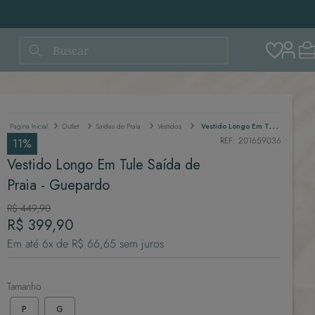
Buscar
Outlet
Saídas de Praia
Vestidos
Vestido Longo Em Tule Saída de Praia - Guepardo
REF
:
201659036
11%
Vestido Longo Em Tule Saída de
Praia - Guepardo
R$
449
,
90
R$
399
,
90
Em até
6
x de
R$
66
,
65
sem juros
Tamanho
P
G