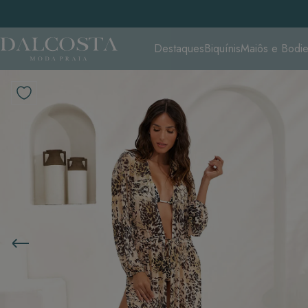
Destaques
Biquínis
Maiôs e Bodi