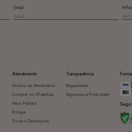
Secagem ideal: Não deixe de molho nem guarde úmido. Seque à
Email
Wha
sombra e evite a secadora.
Para cores vibrantes: Lave as peças antes do primeiro uso e siga as
dicas acima para manter as cores radiantes.
Atendimento
Transparência
Forma
Horário de Atendimento
Regulamento
Comprar no WhatsApp
Segurança e Privacidade
Meus Pedidos
Segur
Entrega
Trocas e Devoluções