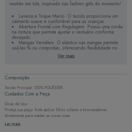
vestido em tule, inspirado nas fashion girls do momento!
Leveza e Toque Macio: O tecido proporciona um
caimento suave e confortável para as crianças.
Abertura Frontal com Regulagem: Possui uma corda
na cintura que permite ajustar o vestuário conforme
desejado.
Mangas Versáteis: O elástico nas mangas permite
usá-las ¾ ou compridas, oferecendo flexibilidade no
estilo.
Ver mais
Tecido de Alta Qualidade: Oferece maciez,
durabilidade e secagem rápida, ideal para o verão.
Design Moderno e Elegante: Combina conforto
com um visual atraente, perfeito para diversas
Composição
ocasiões.
Tecido Principal: 100% POLIÉSTER
Este vestido é uma adição encantadora ao guarda-
Cuidados Com a Peça
roupa das crianças, garantindo que fiquem na moda e
confortáveis ao mesmo tempo.
Dicas de Uso:
Proteja sua peça: Evite aplicar filtros solares e bronzeadores
diretamente para manter as cores vivas.
Após a piscina: Lembre-se de que o cloro pode desgastar o tecido,
Ler mais
então enxague após sair da água.