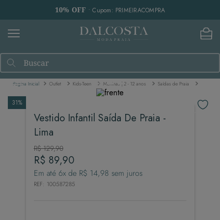
10% OFF
• Cupom: PRIMEIRACOMPRA
Buscar
Outlet
Kids-Teen
Meninas | 2 - 12 anos
Saídas de Praia
Vestido
31%
Vestido Infantil Saída De Praia -
Lima
R$
129
,
90
R$
89
,
90
Em até
6
x de
R$
14
,
98
sem juros
REF
:
100587285