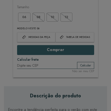
Tamanho
06
08
10
12
MODELO VESTE 06
MEDIDAS DA PEÇA
TABELA DE MEDIDAS
Comprar
Calcular frete
Calcular
Não sei meu CEP
Descrição do produto
Encontre a tendência perfeita para o verão com este