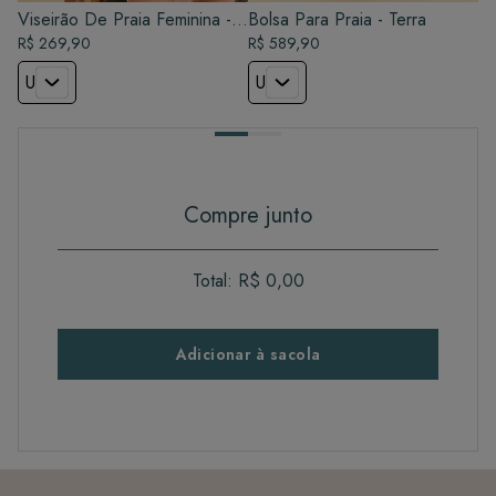
Viseirão De Praia Feminina -
Bolsa Para Praia - Terra
Terra
R$ 269,90
R$ 589,90
U
U
Compre junto
Total:
R$ 0,00
Adicionar à sacola