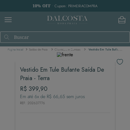
10% OFF
• Cupom: PRIMEIRACOMPRA
Buscar
Saídas de Praia
Chemisiers e Camisas
Vestido Em Tule Bufante Saída De Praia - Terra
Vestido Em Tule Bufante Saída De
Praia - Terra
R$
399
,
90
Em até
6
x de
R$
66
,
65
sem juros
REF
:
202637776