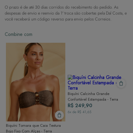
contato com superfícies rugosas.
O prazo é de até 30 dias corridos do recebimento do pedido. As
Dicas de Lavagem:
despesas de envio e reenvio da 1ª troca são cobertas pela Dal Costa, e
Lave rapidamente: Assim que possível, lave separado de outras peças.
você receberá um código reverso para envio pelos Correios.
À mão e com cuidado: Use água fria e sabão neutro, evitando máquina
de lavar, sabão em pó, sabonete e alvejante.
Combine com
Secagem ideal: Não deixe de molho nem guarde úmido. Seque à
sombra e evite a secadora.
Para cores vibrantes: Lave as peças antes do primeiro uso e siga as
dicas acima para manter as cores radiantes.
Biquíni Calcinha Grande
Confortável Estampada - Terra
R$ 249,90
6
x de
R$ 41,65
Biquíni Tomara que Caia Textura
Bojo Fixo Com Alças - Terra