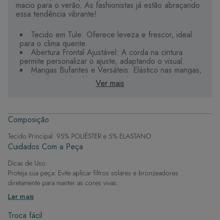
macio para o verão. As fashionistas já estão abraçando
essa tendência vibrante!
Tecido em Tule: Oferece leveza e frescor, ideal
para o clima quente.
Abertura Frontal Ajustável: A corda na cintura
permite personalizar o ajuste, adaptando o visual.
Mangas Bufantes e Versáteis: Elástico nas mangas,
permitindo usá-las ¾ ou compridas.
Ver mais
Leveza e Conforto: Tecido de alta qualidade que
proporciona durabilidade e secagem rápida.
Design Moderno e Elegante: Conforto e beleza
com um toque retrô.
Composição
É a escolha ideal para quem quer explorar a tendência
Tecido Principal: 95% POLIÉSTER e 5% ELASTANO
de forma elegante e agradável.
Cuidados Com a Peça
Dicas de Uso:
Proteja sua peça: Evite aplicar filtros solares e bronzeadores
diretamente para manter as cores vivas.
Após a piscina: Lembre-se de que o cloro pode desgastar o tecido,
Ler mais
então enxague após sair da água.
Evite superfícies ásperas: Para manter a integridade do tecido, evite
Troca fácil