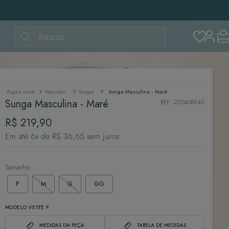
Buscar
Masculino
Sungas
Sunga Masculina - Maré
Sunga Masculina - Maré
REF
:
201408940
R$
219
,
90
Em até
6
x de
R$
36
,
65
sem juros
Tamanho
P
M
G
GG
MODELO VESTE P
MEDIDAS DA PEÇA
TABELA DE MEDIDAS