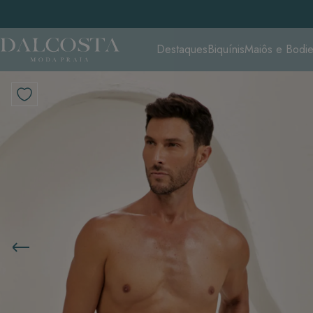
Destaques
Biquínis
Maiôs e Bodi