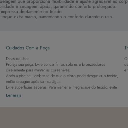
elagem que proporciona flexibilidade e ajuste agradável ao corp
bilidade e secagem rápida, garantindo conforto prolongado.
r impressa diretamente no tecido.
 toque extra macio, aumentando o conforto durante o uso.
Cuidados Com a Peça
Tr
Dicas de Uso:
O 
Proteja sua peça: Evite aplicar filtros solares e bronzeadores
de
diretamente para manter as cores vivas.
e 
Após a piscina: Lembre-se de que o cloro pode desgastar o tecido,
então enxague após sair da água.
Evite superfícies ásperas: Para manter a integridade do tecido, evite
contato com superfícies rugosas.
Ler mais
Dicas de Lavagem:
Lave rapidamente: Assim que possível, lave separado de outras
peças.
À mão e com cuidado: Use água fria e sabão neutro, evitando
máquina de lavar, sabão em pó, sabonete e alvejante.