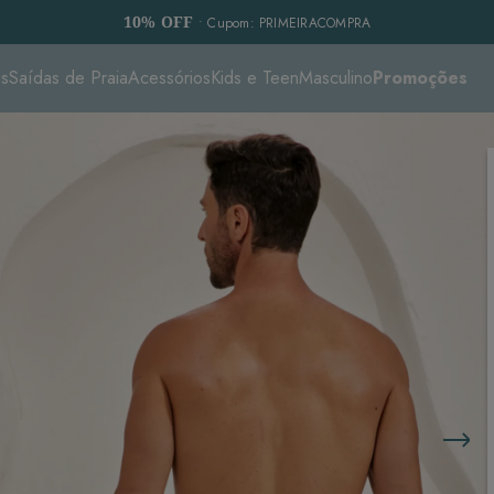
10% OFF
• Cupom: PRIMEIRACOMPRA
es
Saídas de Praia
Acessórios
Kids e Teen
Masculino
Promoções