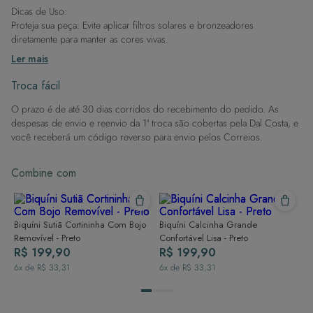
Estique o Estilo: Combine com sandálias ou tênis
Dicas de Uso:
para um toque casual pós praia.
Proteja sua peça: Evite aplicar filtros solares e bronzeadores
diretamente para manter as cores vivas.
Este short é a peça coringa do seu guarda-roupa de
Após a piscina: Lembre-se de que o cloro pode desgastar o tecido,
verão, garantindo praticidade e elegância em diversas
Ler mais
situações.
então enxague após sair da água.
Evite superfícies ásperas: Para manter a integridade do tecido, evite
Troca fácil
contato com superfícies rugosas.
O prazo é de até 30 dias corridos do recebimento do pedido. As
Dicas de Lavagem:
despesas de envio e reenvio da 1ª troca são cobertas pela Dal Costa, e
Lave rapidamente: Assim que possível, lave separado de outras peças.
você receberá um código reverso para envio pelos Correios.
À mão e com cuidado: Use água fria e sabão neutro, evitando máquina
de lavar, sabão em pó, sabonete e alvejante.
Combine com
Secagem ideal: Não deixe de molho nem guarde úmido. Seque à
sombra e evite a secadora.
Para cores vibrantes: Lave as peças antes do primeiro uso e siga as
dicas acima para manter as cores radiantes.
Biquíni Sutiã Cortininha Com Bojo
Biquíni Calcinha Grande
Removível - Preto
Confortável Lisa - Preto
R$ 199,90
R$ 199,90
6
x de
R$ 33,31
6
x de
R$ 33,31