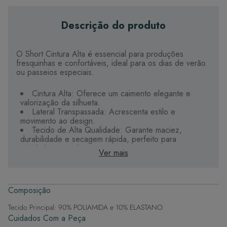
Descrição do produto
O Short Cintura Alta é essencial para produções
fresquinhas e confortáveis, ideal para os dias de verão
ou passeios especiais.
Cintura Alta: Oferece um caimento elegante e
valorização da silhueta.
Lateral Transpassada: Acrescenta estilo e
movimento ao design.
Tecido de Alta Qualidade: Garante maciez,
durabilidade e secagem rápida, perfeito para
atividades ao ar livre.
Ver mais
Design Moderno e Elegante: Une conforto e
beleza, tornando a peça prática e estilosa.
Get the Look:
Composição
Tecido Principal: 90% POLIAMIDA e 10% ELASTANO
Combinações Versáteis: Aposte em camisas amplas
Cuidados Com a Peça
e tecidos leves para um visual despojado e natural.