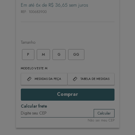
Em até
6
x de
R$
36
,
65
sem juros
REF
:
100683900
Tamanho
P
M
G
GG
MODELO VESTE M
MEDIDAS DA PEÇA
TABELA DE MEDIDAS
Comprar
Calcular frete
Calcular
Não sei meu CEP