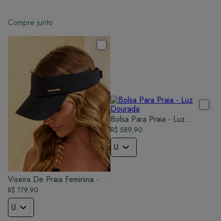
Compre junto
Bolsa Para Praia - Luz
Dourada
R$ 589,90
U
Viseira De Praia Feminina -
Preto
R$ 179,90
U