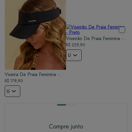
Viseirão De Praia Feminina -
Preto
R$ 229,90
U
Viseira De Praia Feminina -
Preto
R$ 179,90
U
Compre junto