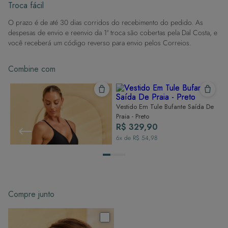
Evite superfícies ásperas: Para manter a integridade do tecido, evite
Eleve seu guarda-roupa de moda praia com uma peça
Troca fácil
que combina sofisticação, conforto e modernidade em
contato com superfícies rugosas.
um só produto.
O prazo é de até 30 dias corridos do recebimento do pedido. As
Dicas de Lavagem:
despesas de envio e reenvio da 1ª troca são cobertas pela Dal Costa, e
Lave rapidamente: Assim que possível, lave separado de outras peças.
você receberá um código reverso para envio pelos Correios.
À mão e com cuidado: Use água fria e sabão neutro, evitando máquina
de lavar, sabão em pó, sabonete e alvejante.
Combine com
Secagem ideal: Não deixe de molho nem guarde úmido. Seque à
sombra e evite a secadora.
Para cores vibrantes: Lave as peças antes do primeiro uso e siga as
dicas acima para manter as cores radiantes.
Shorts Saída De Praia Feminino -
Vestido Em Tule Bufante Saída De
Preto
Praia - Preto
R$ 219,90
R$ 329,90
6
x de
R$ 36,65
6
x de
R$ 54,98
Compre junto