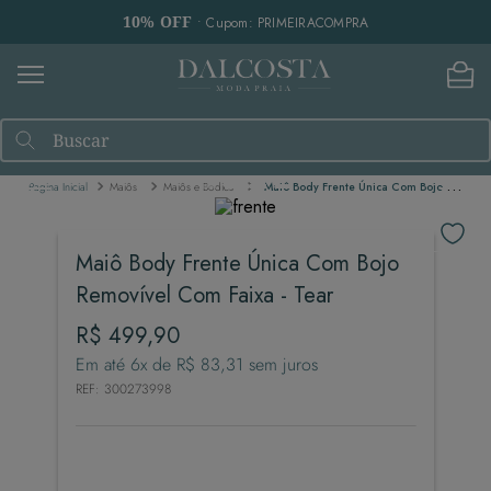
10% OFF
• Cupom: PRIMEIRACOMPRA
Buscar
Maiôs
Maiôs e Bodies
Maiô Body Frente Única Com Bojo Removível Com Faixa - Tear
Maiô Body Frente Única Com Bojo
Removível Com Faixa - Tear
R$
499
,
90
Em até
6
x de
R$
83
,
31
sem juros
REF
:
300273998