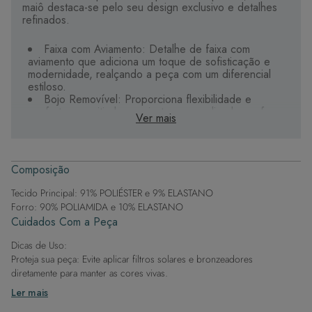
maiô destaca-se pelo seu design exclusivo e detalhes
refinados.
Faixa com Aviamento: Detalhe de faixa com
aviamento que adiciona um toque de sofisticação e
modernidade, realçando a peça com um diferencial
estiloso.
Bojo Removível: Proporciona flexibilidade e
conforto, permitindo um ajuste personalizado conforme
Ver mais
a preferência.
Modelagem Média: Oferece cobertura moderada,
proporcionando um equilíbrio ideal entre conforto e
estilo.
Composição
Ajuste Perfeito: Desenvolvido para se adaptar
perfeitamente às curvas do corpo feminino, realçando
Tecido Principal: 91% POLIÉSTER e 9% ELASTANO
a silhueta de forma elegante e confortável.
Forro: 90% POLIAMIDA e 10% ELASTANO
Tecido Premium: Confeccionado com materiais de
Cuidados Com a Peça
alta qualidade que garantem durabilidade e um toque
suave na pele, proporcionando conforto durante todo
Dicas de Uso:
o uso.
Proteja sua peça: Evite aplicar filtros solares e bronzeadores
Forro com Poliamida e Elastano: Forro de alta
diretamente para manter as cores vivas.
qualidade que proporciona um toque suave na pele,
garantindo conforto e maior durabilidade da peça.
Após a piscina: Lembre-se de que o cloro pode desgastar o tecido,
Ler mais
então enxague após sair da água.