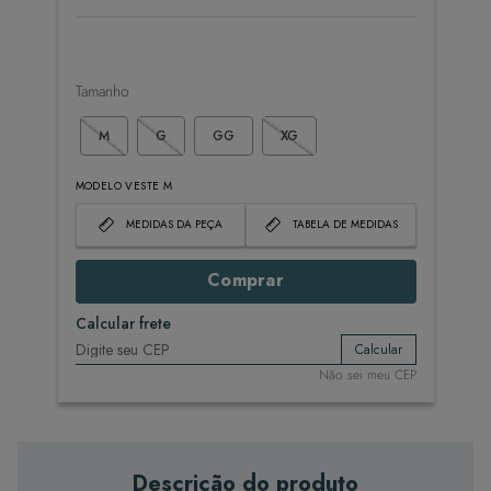
Tamanho
M
G
GG
XG
MODELO VESTE M
MEDIDAS DA PEÇA
TABELA DE MEDIDAS
Comprar
Calcular frete
Calcular
Não sei meu CEP
Descrição do produto