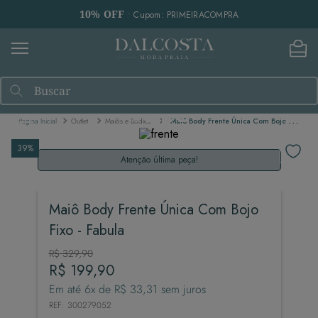
10% OFF
• Cupom: PRIMEIRACOMPRA
Buscar
Outlet
Maiôs e Bodies
Maiô Body Frente Única Com Bojo Fixo - Fabula
39%
Atenção última peça!
Maiô Body Frente Única Com Bojo
Fixo - Fabula
R$
329
,
90
R$
199
,
90
Em até
6
x de
R$
33
,
31
sem juros
REF
:
300279052