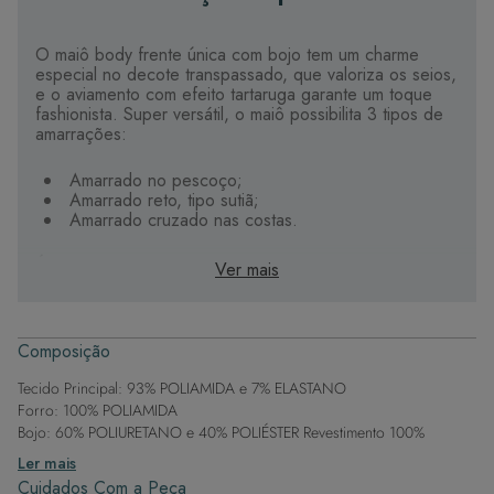
O maiô body frente única com bojo tem um charme
especial no decote transpassado, que valoriza os seios,
e o aviamento com efeito tartaruga garante um toque
fashionista. Super versátil, o maiô possibilita 3 tipos de
amarrações:
Amarrado no pescoço;
Amarrado reto, tipo sutiã;
Amarrado cruzado nas costas.
É uma peça que vai da praia ou piscina ao body para o
Ver mais
passeio no fim de tarde, ou para aquele almoço à beira-
mar.
Composição
Tecido de alta qualidade, com maciez, durabilidade
e secagem rápida;
Tecido Principal: 93% POLIAMIDA e 7% ELASTANO
Produtos com design moderno e elegante, que
Forro: 100% POLIAMIDA
entregam conforto e beleza;
Bojo impermeável, que não absorve água;
Bojo: 60% POLIURETANO e 40% POLIÉSTER Revestimento 100%
Detalhes personalizados e exclusivos que tornam
POLIÉSTER
Ler mais
sua peça única;
Cuidados Com a Peça
Forro com poliamida, para um toque mais macio