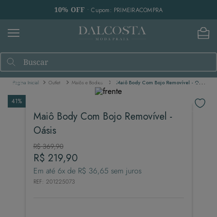
10% OFF
• Cupom: PRIMEIRACOMPRA
Buscar
Outlet
Maiôs e Bodies
Maiô Body Com Bojo Removível - Oásis
41%
Maiô Body Com Bojo Removível -
Oásis
R$
369
,
90
R$
219
,
90
Em até
6
x de
R$
36
,
65
sem juros
REF
:
201225073