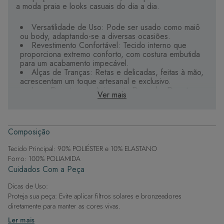
a moda praia e looks casuais do dia a dia.
Versatilidade de Uso: Pode ser usado como maiô
ou body, adaptando-se a diversas ocasiões.
Revestimento Confortável: Tecido interno que
proporciona extremo conforto, com costura embutida
para um acabamento impecável.
Alças de Tranças: Retas e delicadas, feitas à mão,
acrescentam um toque artesanal e exclusivo.
Leve Decote com Aviamento Dourado: Decote
Ver mais
discreto preso por aviamento em banho de ouro
personalizado.
Modelagem Média: Levemente cavada na frente e
no bumbum, oferecendo um equilíbrio perfeito de
Composição
cobertura e estilo.
Tecido de Alta Qualidade: Garante maciez,
Tecido Principal: 90% POLIÉSTER e 10% ELASTANO
durabilidade e rápida secagem, mantendo o conforto.
Forro: 100% POLIAMIDA
Bojo Maleável e Removível: Impermeável e super
Cuidados Com a Peça
macio, não absorve água.
Dicas de Uso:
Este maiô body é a escolha perfeita para quem busca
Proteja sua peça: Evite aplicar filtros solares e bronzeadores
combinar elegância, conforto e uma proposta moderna
diretamente para manter as cores vivas.
em uma única peça.
Após a piscina: Lembre-se de que o cloro pode desgastar o tecido,
Ler mais