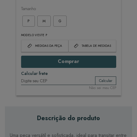
Tamanho
P
M
G
MODELO VESTE P
MEDIDAS DA PEÇA
TABELA DE MEDIDAS
Comprar
Calcular frete
Calcular
Não sei meu CEP
Descrição do produto
Uma peça versátil e sofisticada, ideal para transitar entre