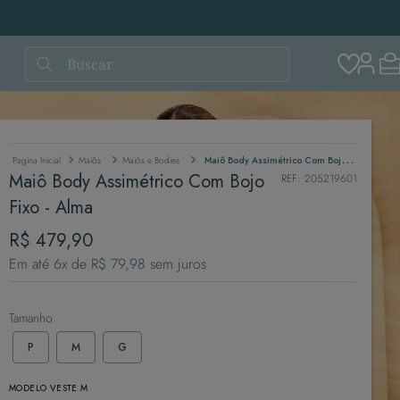
Buscar
Maiôs
Maiôs e Bodies
Maiô Body Assimétrico Com Bojo Fixo - Alma
Maiô Body Assimétrico Com Bojo
REF
:
205219601
Fixo - Alma
R$
479
,
90
Em até
6
x de
R$
79
,
98
sem juros
Tamanho
P
M
G
MODELO VESTE M