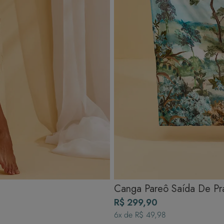
Canga Pareô Saída De Pra
R$ 299,90
6
x de
R$ 49,98