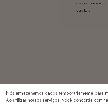
Compras no Atacado
Nossa Loja
Nós armazenamos dados temporariamente para me
Ao utilizar nossos serviços, você concorda com t