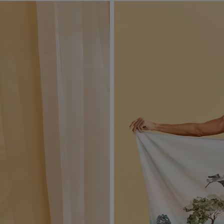
máquina de lavar, sabão em pó, sabonete e alvejante.
Secagem ideal: Não deixe de molho nem guarde úmido. Seque à
sombra e evite a secadora.
Para cores vibrantes: Lave as peças antes do primeiro uso e siga as
dicas acima para manter as cores radiantes.