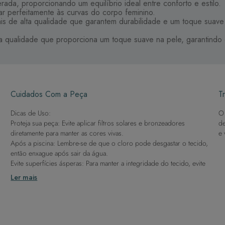
a, proporcionando um equilíbrio ideal entre conforto e estilo.
ar perfeitamente às curvas do corpo feminino.
s de alta qualidade que garantem durabilidade e um toque suave
ta qualidade que proporciona um toque suave na pele, garantindo 
Cuidados Com a Peça
Tr
Dicas de Uso:
O 
Proteja sua peça: Evite aplicar filtros solares e bronzeadores
de
diretamente para manter as cores vivas.
e 
Após a piscina: Lembre-se de que o cloro pode desgastar o tecido,
então enxague após sair da água.
Evite superfícies ásperas: Para manter a integridade do tecido, evite
contato com superfícies rugosas.
Ler mais
Dicas de Lavagem:
Lave rapidamente: Assim que possível, lave separado de outras
peças.
À mão e com cuidado: Use água fria e sabão neutro, evitando