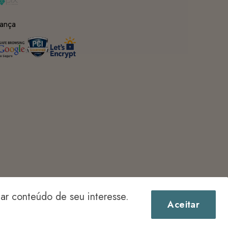
ança
r conteúdo de seu interesse.
Aceitar