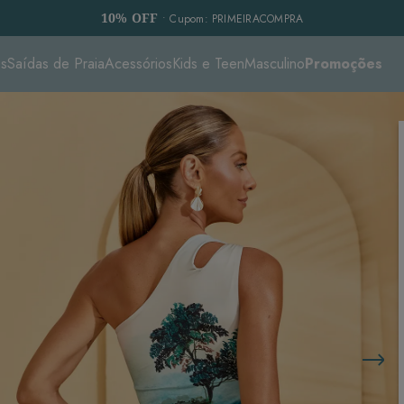
10% OFF
• Cupom: PRIMEIRACOMPRA
es
Saídas de Praia
Acessórios
Kids e Teen
Masculino
Promoções