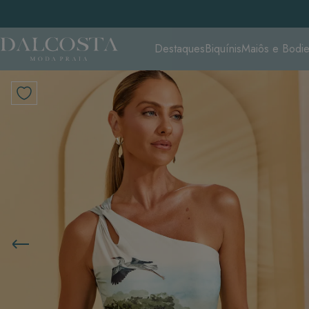
Destaques
Biquínis
Maiôs e Bodi