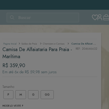
Buscar
Saídas de Praia
Chemisiers e Camisas
Camisa De Alfaiataria Para Praia - Marítima
Camisa De Alfaiataria Para Praia -
REF
:
204646632
Marítima
R$
359
,
90
Em até
6
x de
R$
59
,
98
sem juros
Tamanho
P
M
G
GG
MODELO VESTE P