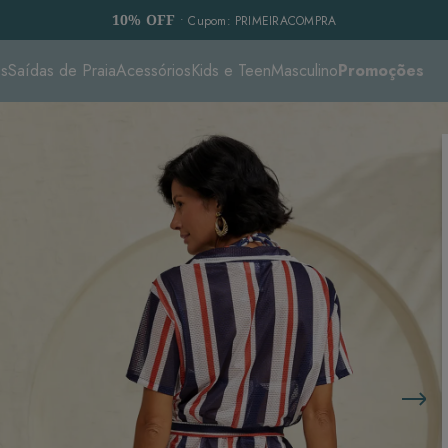
10% OFF
• Cupom: PRIMEIRACOMPRA
es
Saídas de Praia
Acessórios
Kids e Teen
Masculino
Promoções