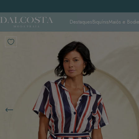
Destaques
Biquínis
Maiôs e Bodi