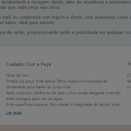
 durabilidade e secagem rápida, além de resistência a amassados
indo que cada peça seja única.
um maiô ou combinada com biquíni e shorts, com acessórios como 
r baixo, ideal para sunsets.
pa de verão, proporcionando estilo e praticidade em qualquer oc
Cuidados Com a Peça
Tr
Dicas de Uso:
O 
Proteja sua peça: Evite aplicar filtros solares e bronzeadores
de
diretamente para manter as cores vivas.
e 
Após a piscina: Lembre-se de que o cloro pode desgastar o tecido,
então enxague após sair da água.
Evite superfícies ásperas: Para manter a integridade do tecido, evite
contato com superfícies rugosas.
Ler mais
Dicas de Lavagem:
Lave rapidamente: Assim que possível, lave separado de outras