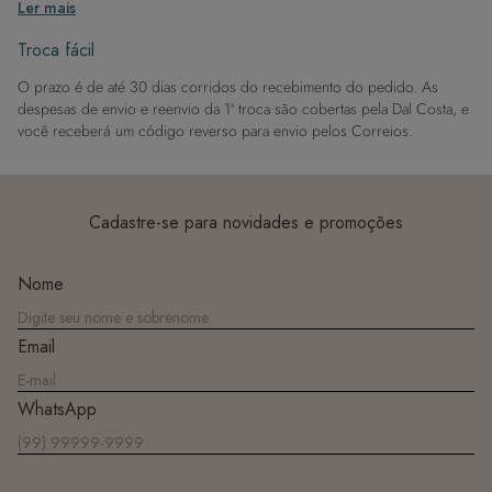
Ler mais
então enxague após sair da água.
Evite superfícies ásperas: Para manter a integridade do tecido, evite
Troca fácil
contato com superfícies rugosas.
O prazo é de até 30 dias corridos do recebimento do pedido. As
Dicas de Lavagem:
despesas de envio e reenvio da 1ª troca são cobertas pela Dal Costa, e
Lave rapidamente: Assim que possível, lave separado de outras peças.
você receberá um código reverso para envio pelos Correios.
À mão e com cuidado: Use água fria e sabão neutro, evitando máquina
de lavar, sabão em pó, sabonete e alvejante.
Secagem ideal: Não deixe de molho nem guarde úmido. Seque à
sombra e evite a secadora.
Cadastre-se para novidades e promoções
Para cores vibrantes: Lave as peças antes do primeiro uso e siga as
dicas acima para manter as cores radiantes.
Nome
Email
WhatsApp