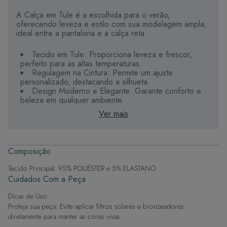
A Calça em Tule é a escolhida para o verão,
oferecendo leveza e estilo com sua modelagem ampla,
ideal entre a pantalona e a calça reta.
Tecido em Tule: Proporciona leveza e frescor,
perfeito para as altas temperaturas.
Regulagem na Cintura: Permite um ajuste
personalizado, destacando a silhueta.
Design Moderno e Elegante: Garante conforto e
beleza em qualquer ambiente.
Ver mais
Get the Look: Versátil para Beachwear: Combine com
uma hot pant por baixo e explore diferentes
combinações com blusas transpassadas, camisas e
croppeds. Esta calça é ideal para criar looks
Composição
despojados e elegantes, oferecendo uma abordagem
moderna ao estilo beachwear.
Tecido Principal: 95% POLIÉSTER e 5% ELASTANO
Cuidados Com a Peça
Dicas de Uso:
Proteja sua peça: Evite aplicar filtros solares e bronzeadores
diretamente para manter as cores vivas.
Após a piscina: Lembre-se de que o cloro pode desgastar o tecido,