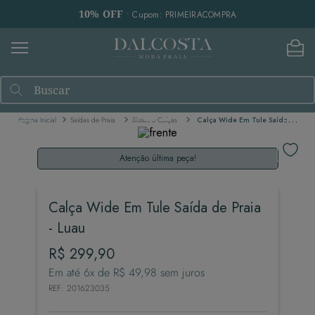
10% OFF
• Cupom: PRIMEIRACOMPRA
Buscar
Saídas de Praia
Blusas e Calças
Calça Wide Em Tule Saída de Praia - Luau
Atenção última peça!
Calça Wide Em Tule Saída de Praia
- Luau
R$
299
,
90
Em até
6
x de
R$
49
,
98
sem juros
REF
:
201623035