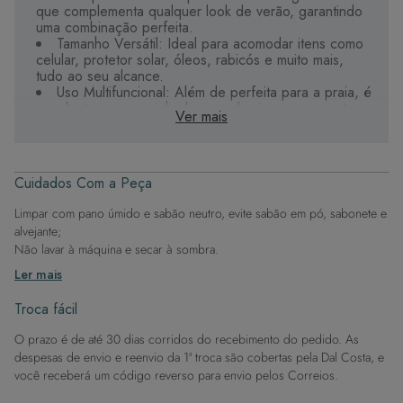
que complementa qualquer look de verão, garantindo
uma combinação perfeita.
Tamanho Versátil: Ideal para acomodar itens como
celular, protetor solar, óleos, rabicós e muito mais,
tudo ao seu alcance.
Uso Multifuncional: Além de perfeita para a praia, é
excelente para caminhadas, academia e como parte
Ver mais
essencial da sua bolsa do dia a dia.
Design Moderno e Elegante: Une estilo e conforto,
com detalhes personalizados que destacam a
exclusividade da peça.
Cuidados Com a Peça
Seu revestimento interno é em material PU, um
sintético que imita o couro, sendo bem prático na hora
Limpar com pano úmido e sabão neutro, evite sabão em pó, sabonete e
da limpeza.
alvejante;
Não lavar à máquina e secar à sombra.
Com esta necessaire, você garante organização e
Ler mais
estilo, seja qual for a ocasião.
Troca fácil
O prazo é de até 30 dias corridos do recebimento do pedido. As
despesas de envio e reenvio da 1ª troca são cobertas pela Dal Costa, e
você receberá um código reverso para envio pelos Correios.