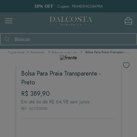
10% OFF
• Cupom: PRIMEIRACOMPRA
Buscar
Acessórios
Bolsas e Acessórios
Bolsa Para Praia Transparente - Preto
Bolsa Para Praia Transparente -
Preto
R$
389
,
90
Em até
6
x de
R$
64
,
98
sem juros
REF
:
601725900