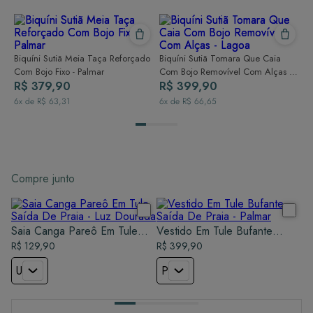
Biquíni Sutiã Meia Taça Reforçado
Biquíni Sutiã Tomara Que Caia
Com Bojo Fixo - Palmar
Com Bojo Removível Com Alças -
R$ 379,90
Lagoa
R$ 399,90
6
x de
R$ 63,31
6
x de
R$ 66,65
Compre junto
Saia Canga Pareô Em Tule
Vestido Em Tule Bufante
Saída De Praia - Luz Dourada
R$ 129,90
Saída De Praia - Palmar
R$ 399,90
U
P