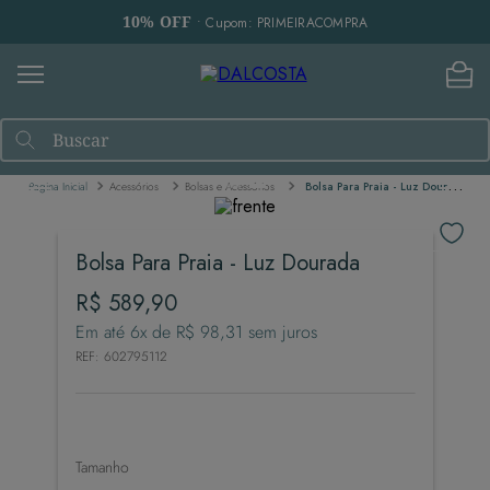
10% OFF
• Cupom: PRIMEIRACOMPRA
Buscar
Acessórios
Bolsas e Acessórios
Bolsa Para Praia - Luz Dourada
Bolsa Para Praia - Luz Dourada
R$
589
,
90
Em até
6
x de
R$
98
,
31
sem juros
REF
:
602795112
Tamanho