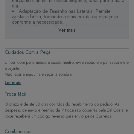
enquanto mantém um visual elegante, ideal para o dia a
dia.
Adaptação de Tamanho nas Laterais: Permite
ajustar a bolsa, tornando-a mais enxuta ou espaçosa
conforme a necessidade.
Cores Vibrantes: Transforma qualquer look com um
Ver mais
toque vivo e energético, perfeito para destacar seu
estilo.
Versatilidade Elegante: Une funcionalidade e moda,
tornando-se o complemento ideal para várias ocasiões.
Cuidados Com a Peça
Na parte externa o tecido é o mesmo usado nos
biquínis, com a tecnologia de dublagem que dá uma
Limpar com pano úmido e sabão neutro, evite sabão em pó, sabonete e
estrutura e acabamento incrível. Na parte interna,
alvejante;
temos um material mais macio, com aspecto similar a
Não lavar à máquina e secar à sombra.
camurça (suede).
Ler mais
Complemente seu guarda-roupa com esta bolsa
indispensável, garantindo que você esteja sempre
Troca fácil
pronta para arrasar em grande estilo.
O prazo é de até 30 dias corridos do recebimento do pedido. As
despesas de envio e reenvio da 1ª troca são cobertas pela Dal Costa, e
você receberá um código reverso para envio pelos Correios.
Combine com