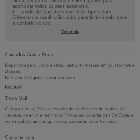
moda, sendo de tamanho médio a grande para
acomodar todos os seus essenciais.
Tecido de Qualidade com Alça Tipo Couro:
Oferece um visual sofisticado, garantindo durabilidade
e conforto no uso.
Versatilidade de Uso: Perfeita para complementar
Ver mais
looks casuais e elegantes, ideal tanto para a praia
quanto para o dia a dia.
Design Elegante: Une praticidade e estilo, fazendo
desta bolsa uma peça chave no seu guarda-roupa.
Cuidados Com a Peça
Na parte externa o tecido é o mesmo usado nos
biquínis, com a tecnologia de dublagem que dá uma
Limpar com pano úmido e sabão neutro, evite sabão em pó, sabonete e
estrutura e acabamento incrível. Na parte interna,
alvejante;
temos um material sintético, super prático de limpar.
Não lavar à máquina e secar à sombra.
Ler mais
Transforme seu visual com esta bolsa estilosa e
funcional, ideal para agregar elegância em qualquer
ocasião.
Troca fácil
O prazo é de até 30 dias corridos do recebimento do pedido. As
despesas de envio e reenvio da 1ª troca são cobertas pela Dal Costa, e
você receberá um código reverso para envio pelos Correios.
Combine com