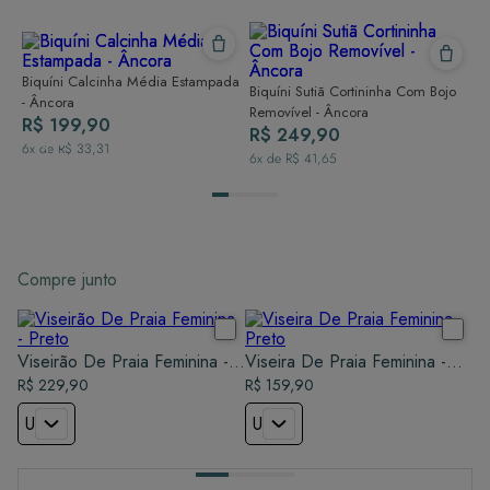
Biquíni Calcinha Média Estampada
Biquíni Sutiã Cortininha Com Bojo
- Âncora
Removível - Âncora
R$ 199,90
R$ 249,90
6
x de
R$ 33,31
6
x de
R$ 41,65
Compre junto
Viseirão De Praia Feminina -
Viseira De Praia Feminina -
Preto
R$ 229,90
Preto
R$ 159,90
U
U