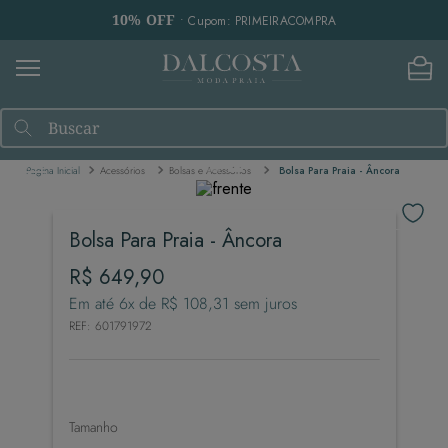
10% OFF
• Cupom: PRIMEIRACOMPRA
Buscar
Acessórios
Bolsas e Acessórios
Bolsa Para Praia - Âncora
Bolsa Para Praia - Âncora
R$
649
,
90
Em até
6
x de
R$
108
,
31
sem juros
REF
:
601791972
Tamanho