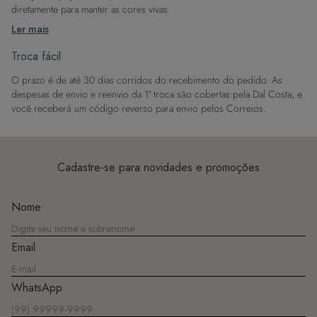
diretamente para manter as cores vivas.
Após a piscina: Lembre-se de que o cloro pode desgastar o tecido,
Ler mais
então enxague após sair da água.
Evite superfícies ásperas: Para manter a integridade do tecido, evite
Troca fácil
contato com superfícies rugosas.
O prazo é de até 30 dias corridos do recebimento do pedido. As
Dicas de Lavagem:
despesas de envio e reenvio da 1ª troca são cobertas pela Dal Costa, e
Lave rapidamente: Assim que possível, lave separado de outras peças.
você receberá um código reverso para envio pelos Correios.
À mão e com cuidado: Use água fria e sabão neutro, evitando máquina
de lavar, sabão em pó, sabonete e alvejante.
Secagem ideal: Não deixe de molho nem guarde úmido. Seque à
sombra e evite a secadora.
Cadastre-se para novidades e promoções
Para cores vibrantes: Lave as peças antes do primeiro uso e siga as
dicas acima para manter as cores radiantes.
Nome
Email
WhatsApp