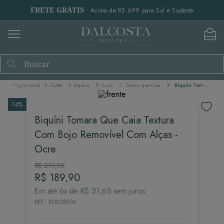
FRETE GRÁTIS
• Acima de R$ 699 para Sul e Sudeste
Buscar
Outlet
Biquínis
Sutiãs
Tomara que Caia
Biquíni Tomara Que Caia Textura Com Bojo Removível Com Alças - Ocre
14%
Biquíni Tomara Que Caia Textura
Com Bojo Removível Com Alças -
Ocre
R$
219
,
90
R$
189
,
90
Em até
6
x de
R$
31
,
65
sem juros
REF
:
101038906