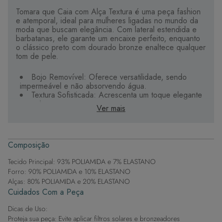
Tomara que Caia com Alça Textura é uma peça fashion
e atemporal, ideal para mulheres ligadas no mundo da
moda que buscam elegância. Com lateral estendida e
barbatanas, ele garante um encaixe perfeito, enquanto
o clássico preto com dourado bronze enaltece qualquer
tom de pele.
Bojo Removível: Oferece versatilidade, sendo
impermeável e não absorvendo água.
Textura Sofisticada: Acrescenta um toque elegante
e moderno.
Ver mais
Tecido Premium: Alta qualidade, macio, durável e
de secagem rápida.
Exclusividade: Detalhes personalizados tornam a
peça única.
Composição
Este sutiã é perfeito para quem deseja uma peça
Tecido Principal: 93% POLIAMIDA e 7% ELASTANO
versátil que complemente o visual com um toque de
Forro: 90% POLIAMIDA e 10% ELASTANO
glamour e sofisticação.
Alças: 80% POLIAMIDA e 20% ELASTANO
Cuidados Com a Peça
Dicas de Uso:
Proteja sua peça: Evite aplicar filtros solares e bronzeadores