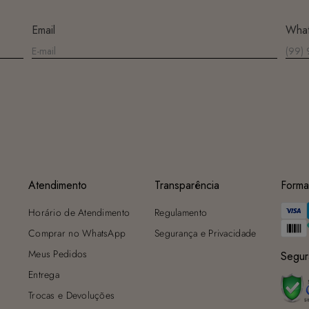
máquina de lavar, sabão em pó, sabonete e alvejante.
Secagem ideal: Não deixe de molho nem guarde úmido. Seque à
Email
Wha
sombra e evite a secadora.
Para cores vibrantes: Lave as peças antes do primeiro uso e siga as
dicas acima para manter as cores radiantes.
Atendimento
Transparência
Forma
Horário de Atendimento
Regulamento
Comprar no WhatsApp
Segurança e Privacidade
Meus Pedidos
Segur
Entrega
Trocas e Devoluções