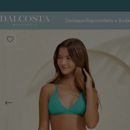
Destaques
Biquínis
Maiôs e Bodi