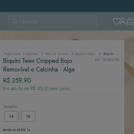
Buscar
Kids-Teen
Teen | 12 - 16 anos
Biquínis e Maiôs
Biquíni Teen Cropped Bojo Removível e Calcinha - Alga
Biquíni Teen Cropped Bojo
REF
:
101806706
Removível e Calcinha - Alga
R$
259
,
90
Em até
6
x de
R$
43
,
31
sem juros
Tamanho
14
16
MODELO VESTE 14