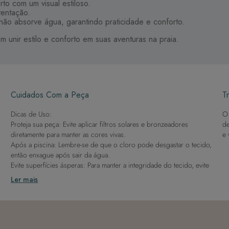
o com um visual estiloso.
tentação.
ão absorve água, garantindo praticidade e conforto.
 unir estilo e conforto em suas aventuras na praia.
Cuidados Com a Peça
Tr
Dicas de Uso:
O 
Proteja sua peça: Evite aplicar filtros solares e bronzeadores
de
diretamente para manter as cores vivas.
e 
Após a piscina: Lembre-se de que o cloro pode desgastar o tecido,
então enxague após sair da água.
Evite superfícies ásperas: Para manter a integridade do tecido, evite
contato com superfícies rugosas.
Ler mais
Dicas de Lavagem:
Lave rapidamente: Assim que possível, lave separado de outras
peças.
À mão e com cuidado: Use água fria e sabão neutro, evitando