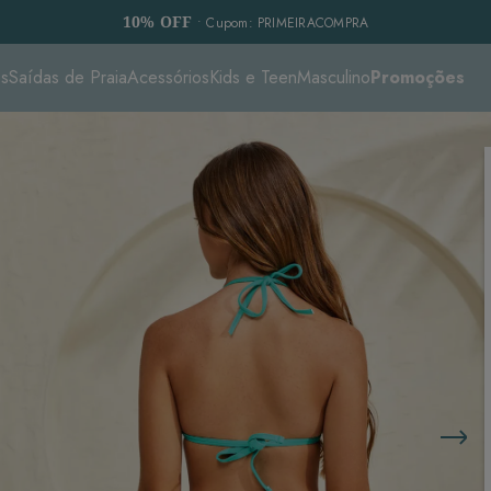
10% OFF
• Cupom: PRIMEIRACOMPRA
es
Saídas de Praia
Acessórios
Kids e Teen
Masculino
Promoções