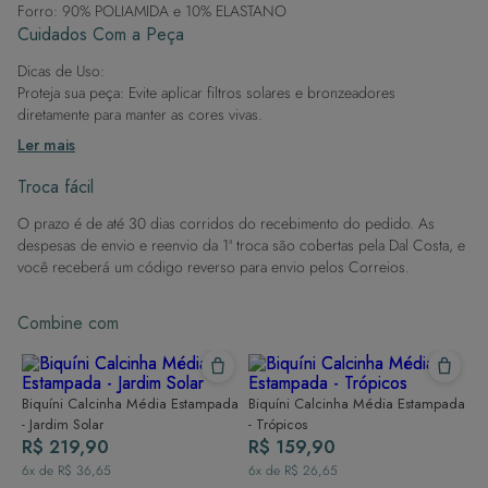
Forro: 90% POLIAMIDA e 10% ELASTANO
Estilo Elegante: Com design exclusivo e detalhes
Cuidados Com a Peça
refinados, é a escolha ideal para mulheres que buscam
sofisticação e estilo incomparáveis na moda praia.
Dicas de Uso:
Proteja sua peça: Evite aplicar filtros solares e bronzeadores
diretamente para manter as cores vivas.
Após a piscina: Lembre-se de que o cloro pode desgastar o tecido,
Ler mais
então enxague após sair da água.
Evite superfícies ásperas: Para manter a integridade do tecido, evite
Troca fácil
contato com superfícies rugosas.
O prazo é de até 30 dias corridos do recebimento do pedido. As
Dicas de Lavagem:
despesas de envio e reenvio da 1ª troca são cobertas pela Dal Costa, e
Lave rapidamente: Assim que possível, lave separado de outras peças.
você receberá um código reverso para envio pelos Correios.
À mão e com cuidado: Use água fria e sabão neutro, evitando máquina
de lavar, sabão em pó, sabonete e alvejante.
Combine com
Secagem ideal: Não deixe de molho nem guarde úmido. Seque à
sombra e evite a secadora.
Para cores vibrantes: Lave as peças antes do primeiro uso e siga as
dicas acima para manter as cores radiantes.
Biquíni Calcinha Média Estampada
Biquíni Calcinha Média Estampada
- Jardim Solar
- Trópicos
R$ 219,90
R$ 159,90
6
x de
R$ 36,65
6
x de
R$ 26,65