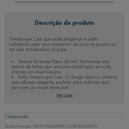
Descrição do produto
Tomara que Caia que exala elegância e estilo
sofisticado para seus momentos de lazer na piscina ou
em dias ensolarados na praia.
Textura Exclusiva Raios de Sol: Apresenta uma
textura de listras que adiciona sofisticação ao sutiã,
criando um visual luxuoso.
Estilo Tomara que Caia: O design clássico oferece
uma silhueta elegante, perfeito para mulheres que
apreciam um visual impecável.
Alta Qualidade: Feito com materiais premium e
Ver mais
acabamento impecável, garantindo durabilidade e
conforto superiores.
Suporte Sofisticado: A estrutura tomara que caia
oferece suporte delicado e seguro, moldando-se
Composição
suavemente ao corpo para um ajuste perfeito.
Detalhes de Luxo: Os aviamentos cuidadosamente
Tecido Principal: 94,2% POLIAMIDA e 5,8% ELASTANO
trabalhados conferem um toque de luxo e distinção.