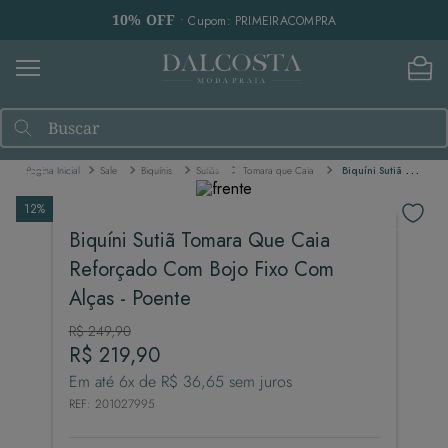
10% OFF
• Cupom: PRIMEIRACOMPRA
Buscar
Sale
Biquínis
Sutiãs
Tomara que Caia
Biquíni Sutiã Tomara Que Caia Reforçado Com Bojo Fixo Com Alças - Poente
12%
Biquíni Sutiã Tomara Que Caia
Reforçado Com Bojo Fixo Com
Alças - Poente
R$
249
,
90
R$
219
,
90
Em até
6
x de
R$
36
,
65
sem juros
REF
:
201027995