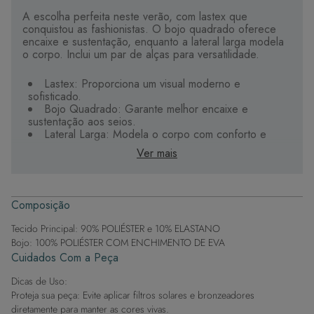
A escolha perfeita neste verão, com lastex que
conquistou as fashionistas. O bojo quadrado oferece
encaixe e sustentação, enquanto a lateral larga modela
o corpo. Inclui um par de alças para versatilidade.
Lastex: Proporciona um visual moderno e
sofisticado.
Bojo Quadrado: Garante melhor encaixe e
sustentação aos seios.
Lateral Larga: Modela o corpo com conforto e
segurança.
Ver mais
Conforto e Sustentação: Elastano e tecidos
elásticos oferecem segurança.
Tecido Premium: Alta qualidade, durável e de
secagem rápida.
Composição
Detalhes Elegantes: Alças confortáveis e metais
banhados a ouro que não irritam.
Tecido Principal: 90% POLIÉSTER e 10% ELASTANO
Bojo: 100% POLIÉSTER COM ENCHIMENTO DE EVA
Este biquíni de lastex é versátil, ideal para combinar
Cuidados Com a Peça
com peças de cintura alta ou por baixo de camisas,
garantindo estilo tanto na praia quanto no dia a dia.
Dicas de Uso:
Proteja sua peça: Evite aplicar filtros solares e bronzeadores
diretamente para manter as cores vivas.