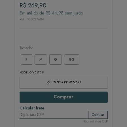
R$
269
,
90
Em até
6
x de
R$
44
,
98
sem juros
REF
:
105027604
Tamanho
P
M
G
GG
MODELO VESTE P
TABELA DE MEDIDAS
Comprar
Calcular frete
Calcular
Não sei meu CEP