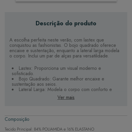
Descrição do produto
A escolha perfeita neste verão, com lastex que
conquistou as fashionistas. O bojo quadrado oferece
encaixe e sustentação, enquanto a lateral larga modela
o corpo. Inclui um par de alças para versatilidade.
Lastex: Proporciona um visual moderno e
sofisticado.
Bojo Quadrado: Garante melhor encaixe e
sustentação aos seios.
Lateral Larga: Modela o corpo com conforto e
segurança.
Ver mais
Conforto e Sustentação: Elastano e tecidos
elásticos oferecem segurança.
Tecido Premium: Alta qualidade, durável e de
secagem rápida.
Composição
Detalhes Elegantes: Alças confortáveis e metais
banhados a ouro que não irritam.
Tecido Principal: 84% POLIAMIDA e 16% ELASTANO