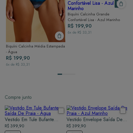
Biquíni Calcinha Grande
Confortável Lisa - Azul Marinho
R$ 199,90
6
x de
R$ 33,31
Biquíni Calcinha Média Estampada
- Água
R$ 199,90
6
x de
R$ 33,31
Compre junto
Vestido Em Tule Bufante
Vestido Envelope Saída De
Saída De Praia - Água
R$ 399,90
Praia - Azul Marinho
R$ 399,90