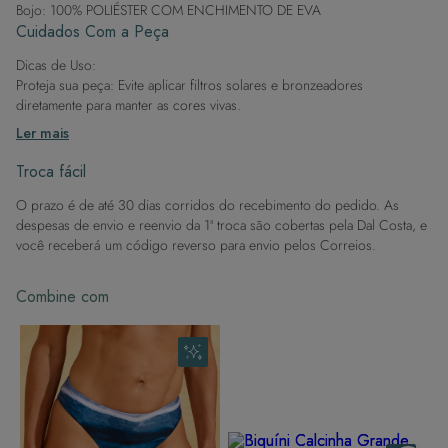
Bojo: 100% POLIÉSTER COM ENCHIMENTO DE EVA
Este biquíni de lastex é versátil, ideal para combinar
Cuidados Com a Peça
com peças de cintura alta ou por baixo de camisas,
garantindo estilo tanto na praia quanto no dia a dia.
Dicas de Uso:
Proteja sua peça: Evite aplicar filtros solares e bronzeadores
diretamente para manter as cores vivas.
Após a piscina: Lembre-se de que o cloro pode desgastar o tecido,
Ler mais
então enxague após sair da água.
Evite superfícies ásperas: Para manter a integridade do tecido, evite
Troca fácil
contato com superfícies rugosas.
O prazo é de até 30 dias corridos do recebimento do pedido. As
Dicas de Lavagem:
despesas de envio e reenvio da 1ª troca são cobertas pela Dal Costa, e
Lave rapidamente: Assim que possível, lave separado de outras peças.
você receberá um código reverso para envio pelos Correios.
À mão e com cuidado: Use água fria e sabão neutro, evitando máquina
de lavar, sabão em pó, sabonete e alvejante.
Combine com
Secagem ideal: Não deixe de molho nem guarde úmido. Seque à
sombra e evite a secadora.
Para cores vibrantes: Lave as peças antes do primeiro uso e siga as
dicas acima para manter as cores radiantes.