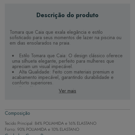
Descrição do produto
Tomara que Caia que exala elegância e estilo
sofisticado para seus momentos de lazer na piscina ou
em dias ensolarados na praia.
Estilo Tomara que Caia: O design clássico oferece
uma silhueta elegante, perfeito para mulheres que
apreciam um visual impecável.
Alta Qualidade: Feito com materiais premium e
acabamento impecável, garantindo durabilidade e
conforto superiores.
Benefícios:
Ver mais
Suporte Sofisticado: A estrutura tomara que caia
oferece suporte delicado e seguro, moldando-se
suavemente ao corpo para um ajuste perfeito.
Detalhes de Luxo: Os aviamentos cuidadosamente
Composição
trabalhados conferem um toque de luxo e distinção.
Estilo Elegante: Com design exclusivo e detalhes
Tecido Principal: 84% POLIAMIDA e 16% ELASTANO
refinados, é a escolha ideal para mulheres que
Forro: 90% POLIAMIDA e 10% ELASTANO
buscam sofisticação e estilo incomparáveis na moda