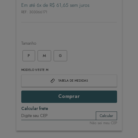
Em até
6
x de
R$
61
,
65
sem juros
REF
:
303066171
Tamanho
P
M
G
MODELO VESTE M
TABELA DE MEDIDAS
Comprar
Calcular frete
Calcular
Não sei meu CEP