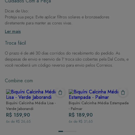
Cuidados Com a Peça
praia.
Dicas de Uso:
Proteja sua peça: Evite aplicar filtros solares e bronzeadores
diretamente para manter as cores vivas.
Após a piscina: Lembre-se de que o cloro pode desgastar o tecido,
Ler mais
então enxague após sair da água.
Evite superfícies ásperas: Para manter a integridade do tecido, evite
Troca fácil
contato com superfícies rugosas.
O prazo é de até 30 dias corridos do recebimento do pedido. As
Dicas de Lavagem:
despesas de envio e reenvio da 1ª troca são cobertas pela Dal Costa, e
Lave rapidamente: Assim que possível, lave separado de outras peças.
você receberá um código reverso para envio pelos Correios.
À mão e com cuidado: Use água fria e sabão neutro, evitando máquina
de lavar, sabão em pó, sabonete e alvejante.
Combine com
Secagem ideal: Não deixe de molho nem guarde úmido. Seque à
sombra e evite a secadora.
Para cores vibrantes: Lave as peças antes do primeiro uso e siga as
dicas acima para manter as cores radiantes.
Biquíni Calcinha Média Lisa -
Biquíni Calcinha Média Estampada
Verde Jaborandi
- Palmar
R$ 159,90
R$ 189,90
6
x de
R$ 26,65
6
x de
R$ 31,65