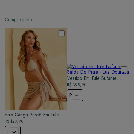
Compre junto
Vestido Em Tule Bufante
Saída De Praia - Luz Dourada
R$ 399,90
P
Saia Canga Pareô Em Tule
Saída De Praia - Luz Dourada
R$ 129,90
U