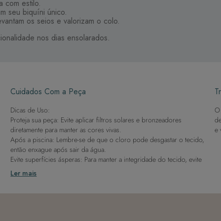
 com estilo.
m seu biquíni único.
evantam os seios e valorizam o colo.
cionalidade nos dias ensolarados.
Cuidados Com a Peça
Tr
Dicas de Uso:
O 
Proteja sua peça: Evite aplicar filtros solares e bronzeadores
de
diretamente para manter as cores vivas.
e 
Após a piscina: Lembre-se de que o cloro pode desgastar o tecido,
então enxague após sair da água.
Evite superfícies ásperas: Para manter a integridade do tecido, evite
contato com superfícies rugosas.
Ler mais
Dicas de Lavagem:
Lave rapidamente: Assim que possível, lave separado de outras
peças.
À mão e com cuidado: Use água fria e sabão neutro, evitando