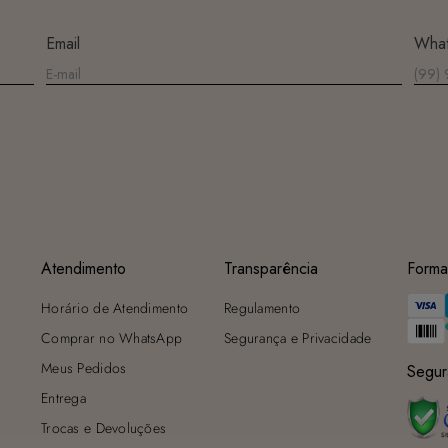
máquina de lavar, sabão em pó, sabonete e alvejante.
Secagem ideal: Não deixe de molho nem guarde úmido. Seque à
Email
Wha
sombra e evite a secadora.
Para cores vibrantes: Lave as peças antes do primeiro uso e siga as
dicas acima para manter as cores radiantes.
Atendimento
Transparência
Forma
Horário de Atendimento
Regulamento
Comprar no WhatsApp
Segurança e Privacidade
Meus Pedidos
Segur
Entrega
Trocas e Devoluções