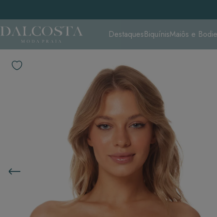
Destaques
Biquínis
Maiôs e Bodi