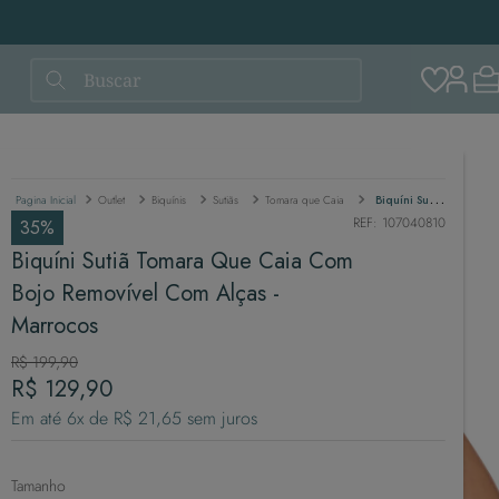
Buscar
Outlet
Biquínis
Sutiãs
Tomara que Caia
Biquíni Sutiã Tomara Que Caia Com Bojo Removível Com Alças - Marrocos
REF
:
107040810
35%
Biquíni Sutiã Tomara Que Caia Com
Bojo Removível Com Alças -
Marrocos
R$
199
,
90
R$
129
,
90
Em até
6
x de
R$
21
,
65
sem juros
Tamanho