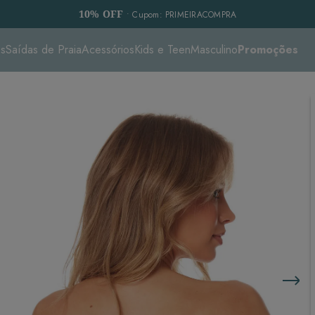
10% OFF
• Cupom: PRIMEIRACOMPRA
es
Saídas de Praia
Acessórios
Kids e Teen
Masculino
Promoções