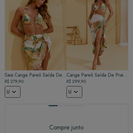
Saia Canga Pareô Saída De
Canga Pareô Saída De Praia
Praia - Lagoa
R$ 279,90
- Lagoa
R$ 299,90
U
U
Compre junto