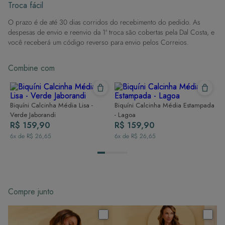
Evite superfícies ásperas: Para manter a integridade do tecido, evite
Troca fácil
contato com superfícies rugosas.
O prazo é de até 30 dias corridos do recebimento do pedido. As
Dicas de Lavagem:
despesas de envio e reenvio da 1ª troca são cobertas pela Dal Costa, e
Lave rapidamente: Assim que possível, lave separado de outras peças.
você receberá um código reverso para envio pelos Correios.
À mão e com cuidado: Use água fria e sabão neutro, evitando máquina
de lavar, sabão em pó, sabonete e alvejante.
Combine com
Secagem ideal: Não deixe de molho nem guarde úmido. Seque à
sombra e evite a secadora.
Para cores vibrantes: Lave as peças antes do primeiro uso e siga as
dicas acima para manter as cores radiantes.
Biquíni Calcinha Média Lisa -
Biquíni Calcinha Média Estampada
Verde Jaborandi
- Lagoa
R$ 159,90
R$ 159,90
6
x de
R$ 26,65
6
x de
R$ 26,65
Compre junto