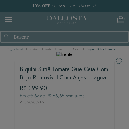
10% OFF
• Cupom: PRIMEIRACOMPRA
Buscar
Biquínis
Sutiãs
Tomara que Caia
Biquíni Sutiã Tomara Que Caia Com Bojo Removível Com Alças - Lagoa
Biquíni Sutiã Tomara Que Caia Com
Bojo Removível Com Alças - Lagoa
R$
399
,
90
Em até
6
x de
R$
66
,
65
sem juros
REF
:
202052177