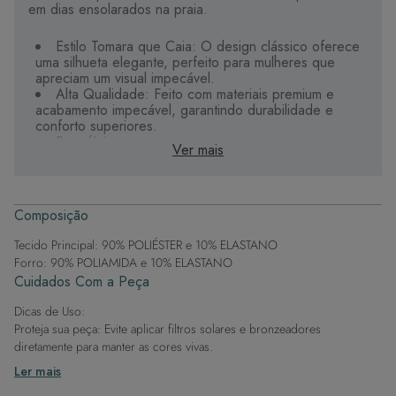
em dias ensolarados na praia.
Estilo Tomara que Caia: O design clássico oferece
uma silhueta elegante, perfeito para mulheres que
apreciam um visual impecável.
Alta Qualidade: Feito com materiais premium e
acabamento impecável, garantindo durabilidade e
conforto superiores.
Benefícios:
Ver mais
Suporte Sofisticado: A estrutura tomara que caia
oferece suporte delicado e seguro, moldando-se
suavemente ao corpo para um ajuste perfeito.
Detalhes de Luxo: Os aviamentos cuidadosamente
Composição
trabalhados conferem um toque de luxo e distinção.
Estilo Elegante: Com design exclusivo e detalhes
Tecido Principal: 90% POLIÉSTER e 10% ELASTANO
refinados, é a escolha ideal para mulheres que
Forro: 90% POLIAMIDA e 10% ELASTANO
buscam sofisticação e estilo incomparáveis na moda
Cuidados Com a Peça
praia.
Dicas de Uso:
Proteja sua peça: Evite aplicar filtros solares e bronzeadores
diretamente para manter as cores vivas.
Após a piscina: Lembre-se de que o cloro pode desgastar o tecido,
Ler mais
então enxague após sair da água.