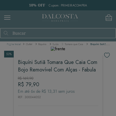
10% OFF
• Cupom: PRIMEIRACOMPRA
Buscar
Outlet
Biquínis
Sutiãs
Tomara que Caia
Biquíni Sutiã Tomara Que Caia Com Bojo Removível Com Alças - Fabula
53%
Biquíni Sutiã Tomara Que Caia Com
Bojo Removível Com Alças - Fabula
R$
169
,
90
R$
79
,
90
Em até
6
x de
R$
13
,
31
sem juros
REF
:
300044052