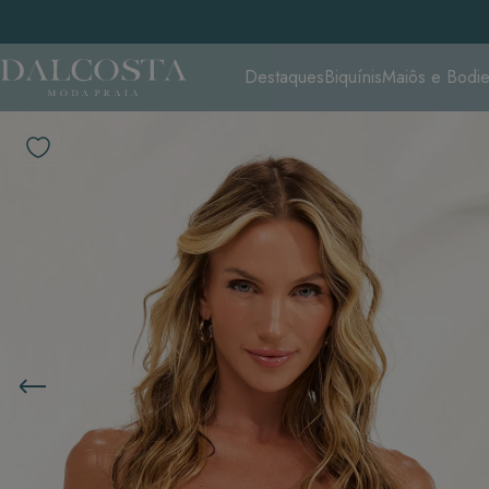
Destaques
Biquínis
Maiôs e Bodi