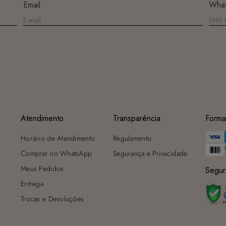
Email
Wha
sombra e evite a secadora.
Para cores vibrantes: Lave as peças antes do primeiro uso e siga as
dicas acima para manter as cores radiantes.
Atendimento
Transparência
Forma
Horário de Atendimento
Regulamento
Comprar no WhatsApp
Segurança e Privacidade
Meus Pedidos
Segur
Entrega
Trocas e Devoluções