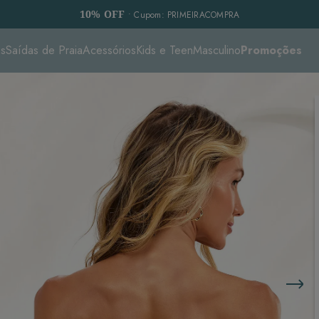
10% OFF
• Cupom: PRIMEIRACOMPRA
es
Saídas de Praia
Acessórios
Kids e Teen
Masculino
Promoções