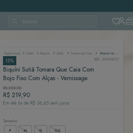
Buscar
Outlet
Biquínis
Sutiãs
Tomara que Caia
Biquíni Sutiã Tomara Que Caia Com Bojo Fixo Com Alças - Vernissage
REF
:
201078137
15%
Biquíni Sutiã Tomara Que Caia Com
Bojo Fixo Com Alças - Vernissage
R$
259
,
90
R$
219
,
90
Em até
6
x de
R$
36
,
65
sem juros
Tamanho
P
M
G
GG