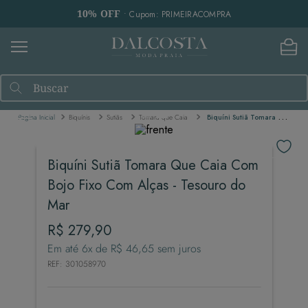
10% OFF
• Cupom: PRIMEIRACOMPRA
Buscar
Biquínis
Sutiãs
Tomara que Caia
Biquíni Sutiã Tomara Que Caia Com Bojo Fixo Com Alças - Tesouro do Mar
Biquíni Sutiã Tomara Que Caia Com
Bojo Fixo Com Alças - Tesouro do
Mar
R$
279
,
90
Em até
6
x de
R$
46
,
65
sem juros
REF
:
301058970