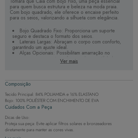
Tomara que Caia com Bojo Fixo, uma peça essencial
para quem busca estrutura e beleza na moda praia.
Com bojo quadrado, ele oferece o encaixe perfeito
para os seios, valorizando a silhueta com elegância.
Bojo Quadrado Fixo: Proporciona um suporte
seguro e destaca o formato dos seios.
Laterais Largas: Abraçam o corpo com conforto,
garantindo um ajuste ideal.
Alças Opcionais: Possibilitam amarração no
pescoço ou nas costas, oferecendo versatilidade.
Ver mais
Base Estável: Fixa o sutiã no lugar, oferecendo
segurança em qualquer atividade.
Abertura Frontal Elegante: Com um delicado
aviamento dourado que adiciona brilho e sofisticação
Composição
ao look.
Tecido Premium: Alta qualidade para durabilidade e
Tecido Principal: 84% POLIAMIDA e 16% ELASTANO
conforto durante o verão.
Bojo: 100% POLIÉSTER COM ENCHIMENTO DE EVA
Cuidados Com a Peça
Este sutiã é perfeito para quem deseja aliar estilo e
funcionalidade, tornando-se uma peça indispensável
Dicas de Uso:
para dias ensolarados à beira-mar.
Proteja sua peça: Evite aplicar filtros solares e bronzeadores
diretamente para manter as cores vivas.
Após a piscina: Lembre-se de que o cloro pode desgastar o tecido,