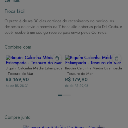
Ler mais
então enxague após sair da água.
Evite superfícies ásperas: Para manter a integridade do tecido, evite
Troca fácil
contato com superfícies rugosas.
O prazo é de até 30 dias corridos do recebimento do pedido. As
Dicas de Lavagem:
despesas de envio e reenvio da 1ª troca são cobertas pela Dal Costa, e
Lave rapidamente: Assim que possível, lave separado de outras peças.
você receberá um código reverso para envio pelos Correios.
À mão e com cuidado: Use água fria e sabão neutro, evitando máquina
de lavar, sabão em pó, sabonete e alvejante.
Combine com
Secagem ideal: Não deixe de molho nem guarde úmido. Seque à
sombra e evite a secadora.
Para cores vibrantes: Lave as peças antes do primeiro uso e siga as
dicas acima para manter as cores radiantes.
Biquíni Calcinha Média Estampada
Biquíni Calcinha Média Estampada
- Tesouro do Mar
- Tesouro do Mar
R$ 169,90
R$ 179,90
6
x de
R$ 28,31
6
x de
R$ 29,98
Compre junto