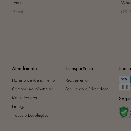
Email
Wha
sombra e evite a secadora.
Para cores vibrantes: Lave as peças antes do primeiro uso e siga as
dicas acima para manter as cores radiantes.
Atendimento
Transparência
Forma
Horário de Atendimento
Regulamento
Comprar no WhatsApp
Segurança e Privacidade
Meus Pedidos
Segur
Entrega
Trocas e Devoluções