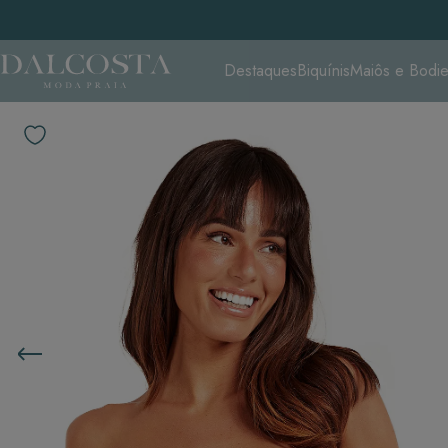
Destaques
Biquínis
Maiôs e Bodi