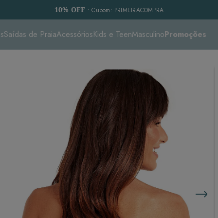
10% OFF
• Cupom: PRIMEIRACOMPRA
es
Saídas de Praia
Acessórios
Kids e Teen
Masculino
Promoções