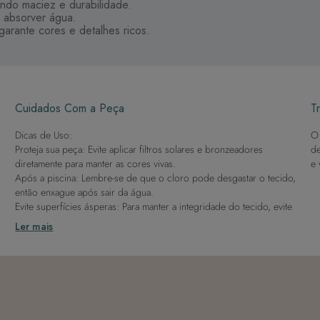
ndo maciez e durabilidade.
 absorver água.
arante cores e detalhes ricos.
Cuidados Com a Peça
Tr
Dicas de Uso:
O 
Proteja sua peça: Evite aplicar filtros solares e bronzeadores
de
diretamente para manter as cores vivas.
e 
Após a piscina: Lembre-se de que o cloro pode desgastar o tecido,
então enxague após sair da água.
Evite superfícies ásperas: Para manter a integridade do tecido, evite
contato com superfícies rugosas.
Ler mais
Dicas de Lavagem:
Lave rapidamente: Assim que possível, lave separado de outras
peças.
À mão e com cuidado: Use água fria e sabão neutro, evitando
máquina de lavar, sabão em pó, sabonete e alvejante.
Secagem ideal: Não deixe de molho nem guarde úmido. Seque à