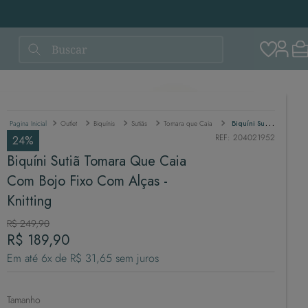
Buscar
Outlet
Biquínis
Sutiãs
Tomara que Caia
Biquíni Sutiã Tomara Que Caia Com Bojo Fixo Com Alças - Knitting
REF
:
204021952
24%
Biquíni Sutiã Tomara Que Caia
Com Bojo Fixo Com Alças -
Knitting
R$
249
,
90
R$
189
,
90
Em até
6
x de
R$
31
,
65
sem juros
Tamanho