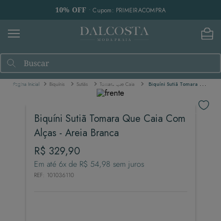
10% OFF
• Cupom: PRIMEIRACOMPRA
Buscar
Biquínis
Sutiãs
Tomara que Caia
Biquíni Sutiã Tomara Que Caia Com Alças - Areia Branca
Biquíni Sutiã Tomara Que Caia Com
Alças - Areia Branca
R$
329
,
90
Em até
6
x de
R$
54
,
98
sem juros
REF
:
101036110