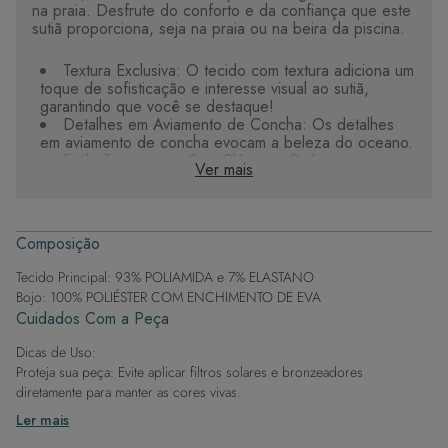
na praia. Desfrute do conforto e da confiança que este
sutiã proporciona, seja na praia ou na beira da piscina.
Textura Exclusiva: O tecido com textura adiciona um
toque de sofisticação e interesse visual ao sutiã,
garantindo que você se destaque!
Detalhes em Aviamento de Concha: Os detalhes
em aviamento de concha evocam a beleza do oceano.
Estilo Tomara que Caia Clássico: O design tomara
Ver mais
que caia é atemporal e versátil, proporcionando um
visual elegante e sem marcas de bronzeado. Vem com
um par de alças.
Construção de Qualidade: Fabricado com materiais
Composição
de alta qualidade e acabamento impecável, este sutiã
oferece durabilidade e suporte confiável.
Tecido Principal: 93% POLIAMIDA e 7% ELASTANO
Suporte Firme: A estrutura tomara que caia
Bojo: 100% POLIÉSTER COM ENCHIMENTO DE EVA
proporciona suporte firme e modelagem natural,
Cuidados Com a Peça
garantindo um ajuste perfeito e seguro.
Elegância em Detalhes: Os detalhes
Dicas de Uso:
cuidadosamente trabalhados, adicionam um toque de
Proteja sua peça: Evite aplicar filtros solares e bronzeadores
elegância e sofisticação ao sutiã, tornando-o uma
diretamente para manter as cores vivas.
escolha requintada para o seu verão.
Após a piscina: Lembre-se de que o cloro pode desgastar o tecido,
Ler mais
então enxague após sair da água.