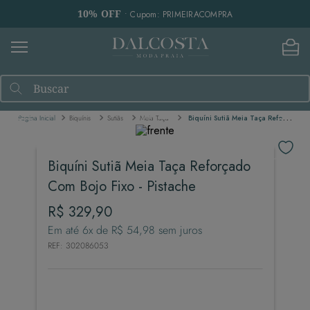
10% OFF
• Cupom: PRIMEIRACOMPRA
Buscar
Biquínis
Sutiãs
Meia Taça
Biquíni Sutiã Meia Taça Reforçado Com Bojo Fixo - Pistache
Biquíni Sutiã Meia Taça Reforçado
Com Bojo Fixo - Pistache
R$
329
,
90
Em até
6
x de
R$
54
,
98
sem juros
REF
:
302086053