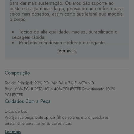
para dar mais sustentação. Os aros dão suporte ao
busto e a alça é mais larga, pensando no conforto para
seios mais pesados, assim como sua lateral que modela
o corpo.
Tecido de alta qualidade, maciez, durabilidade e
secagem rápida;
Produtos com design moderno e elegante,
entregam conforto e beleza;
Ver mais
Bojo impermeável, não absorve água;
Detalhes personalizados e exclusivos que tornam
seu biquíni único;
Estampas digitais, apresentam maior riqueza de
Composição
cores e detalhes.
Tecido Principal: 93% POLIAMIDA e 7% ELASTANO
Bojo: 60% POLIURETANO e 40% POLIÉSTER Revestimento 100%
POLIÉSTER
Cuidados Com a Peça
Dicas de Uso:
Proteja sua peça: Evite aplicar filtros solares e bronzeadores
diretamente para manter as cores vivas.
Após a piscina: Lembre-se de que o cloro pode desgastar o tecido,
Ler mais