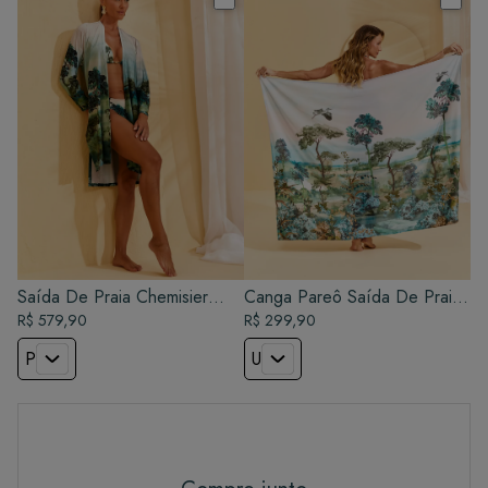
Saída De Praia Chemisier
Canga Pareô Saída De Praia
Classic - Alma
R$ 579,90
- Alma
R$ 299,90
P
U