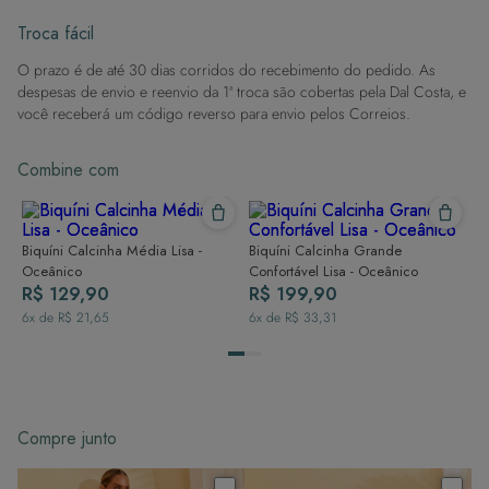
então enxague após sair da água.
Evite superfícies ásperas: Para manter a integridade do tecido, evite
Troca fácil
contato com superfícies rugosas.
O prazo é de até 30 dias corridos do recebimento do pedido. As
Dicas de Lavagem:
despesas de envio e reenvio da 1ª troca são cobertas pela Dal Costa, e
Lave rapidamente: Assim que possível, lave separado de outras peças.
você receberá um código reverso para envio pelos Correios.
À mão e com cuidado: Use água fria e sabão neutro, evitando máquina
de lavar, sabão em pó, sabonete e alvejante.
Combine com
Secagem ideal: Não deixe de molho nem guarde úmido. Seque à
sombra e evite a secadora.
Para cores vibrantes: Lave as peças antes do primeiro uso e siga as
dicas acima para manter as cores radiantes.
Biquíni Calcinha Média Lisa -
Biquíni Calcinha Grande
Oceânico
Confortável Lisa - Oceânico
R$ 129,90
R$ 199,90
6
x de
R$ 21,65
6
x de
R$ 33,31
Compre junto