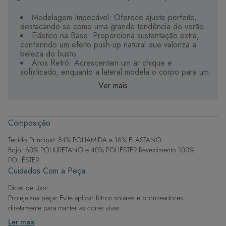
Modelagem Impecável: Oferece ajuste perfeito,
destacando-se como uma grande tendência do verão.
Elástico na Base: Proporciona sustentação extra,
conferindo um efeito push-up natural que valoriza a
beleza do busto.
Aros Retrô: Acrescentam um ar chique e
sofisticado, enquanto a lateral modela o corpo para um
melhor encaixe.
Ver mais
Conforto Aprimorado: Alças largas proporcionam
maior conforto e versatilidade, podendo ser amarradas
no pescoço ou nas costas.
Tecido Premium com Leve Brilho: Alta qualidade
Composição
que oferece durabilidade e um toque de sofisticação,
com secagem rápida.
Tecido Principal: 84% POLIAMIDA e 16% ELASTANO
Bojo Impermeável: Não absorve água, mantendo a
Bojo: 60% POLIURETANO e 40% POLIÉSTER Revestimento 100%
peça leve e confortável.
POLIÉSTER
Proteção Solar 50+: Ideal para proteger a pele
Cuidados Com a Peça
durante longos dias ensolarados.
Alta Resistência ao Cloro: Perfeito para uso
Dicas de Uso:
frequente em piscinas sem perder a forma ou cor.
Proteja sua peça: Evite aplicar filtros solares e bronzeadores
Detalhes Exclusivos: Personalizados para tornar
cada peça única e elegante.
diretamente para manter as cores vivas.
Após a piscina: Lembre-se de que o cloro pode desgastar o tecido,
Ler mais