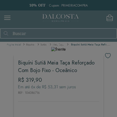
10% OFF
• Cupom: PRIMEIRACOMPRA
Buscar
Biquínis
Sutiãs
Meia Taça
Biquíni Sutiã Meia Taça Reforçado Com Bojo Fixo - Oceânico
Biquíni Sutiã Meia Taça Reforçado
Com Bojo Fixo - Oceânico
R$
319
,
90
Em até
6
x de
R$
53
,
31
sem juros
REF
:
104086716