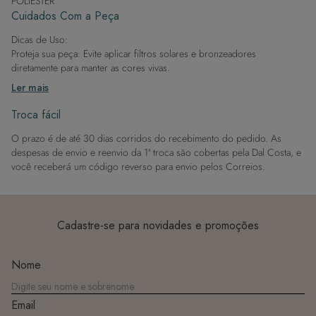
POLIÉSTER
também um estilo inigualável, garantindo que você se
Cuidados Com a Peça
sinta confiante e deslumbrante.
Dicas de Uso:
Seja na praia ou na piscina, esta peça garante que você
Proteja sua peça: Evite aplicar filtros solares e bronzeadores
se sinta confiante e elegante em qualquer ocasião.
diretamente para manter as cores vivas.
Após a piscina: Lembre-se de que o cloro pode desgastar o tecido,
Ler mais
então enxague após sair da água.
Evite superfícies ásperas: Para manter a integridade do tecido, evite
Troca fácil
contato com superfícies rugosas.
O prazo é de até 30 dias corridos do recebimento do pedido. As
Dicas de Lavagem:
despesas de envio e reenvio da 1ª troca são cobertas pela Dal Costa, e
Lave rapidamente: Assim que possível, lave separado de outras peças.
você receberá um código reverso para envio pelos Correios.
À mão e com cuidado: Use água fria e sabão neutro, evitando máquina
de lavar, sabão em pó, sabonete e alvejante.
Secagem ideal: Não deixe de molho nem guarde úmido. Seque à
sombra e evite a secadora.
Cadastre-se para novidades e promoções
Para cores vibrantes: Lave as peças antes do primeiro uso e siga as
dicas acima para manter as cores radiantes.
Nome
Email