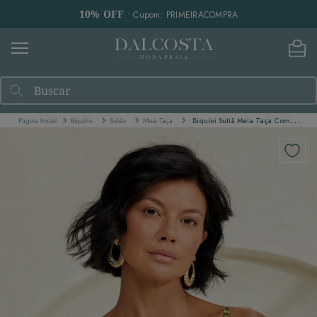
10% OFF
• Cupom: PRIMEIRACOMPRA
Buscar
Biquínis
Sutiãs
Meia Taça
Biquíni Sutiã Meia Taça Com Bojo Fixo - Palmeira Tropical