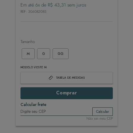
Em até
6
x de
R$
43
,
31
sem juros
REF
:
306082085
Tamanho
M
G
GG
MODELO VESTE M
TABELA DE MEDIDAS
Comprar
Calcular frete
Calcular
Não sei meu CEP