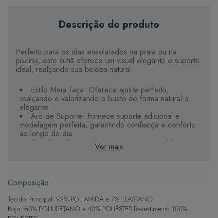
Descrição do produto
Perfeito para os dias ensolarados na praia ou na
piscina, este sutiã oferece um visual elegante e suporte
ideal, realçando sua beleza natural.
Estilo Meia Taça: Oferece ajuste perfeito,
realçando e valorizando o busto de forma natural e
elegante.
Aro de Suporte: Fornece suporte adicional e
modelagem perfeita, garantindo confiança e conforto
ao longo do dia.
Bojo Fixo: Proporciona sustentação e molda os
Ver mais
seios harmoniosamente.
Alças + Conforto: Projetadas para oferecer um
ajuste perfeito e confortável.
Conforto Duradouro: Fabricado com tecido de alta
Composição
qualidade, permitindo que você aproveite os dias de
sol com tranquilidade.
Tecido Principal: 93% POLIAMIDA e 7% ELASTANO
Design Moderno e Elegante: Cada detalhe é
Bojo: 60% POLIURETANO e 40% POLIÉSTER Revestimento 100%
pensado para entregar não apenas conforto, mas