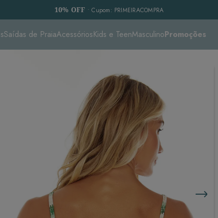
10% OFF
• Cupom: PRIMEIRACOMPRA
es
Saídas de Praia
Acessórios
Kids e Teen
Masculino
Promoções