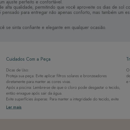
m ajuste perfeito e confortável.
 alta qualidade, permitindo que você aproveite os dias de sol co
pensado para entregar não apenas conforto, mas também um estilo
cê se sinta confiante e elegante em qualquer ocasião.
Cuidados Com a Peça
Tr
Dicas de Uso:
O 
Proteja sua peça: Evite aplicar filtros solares e bronzeadores
de
diretamente para manter as cores vivas.
e 
Após a piscina: Lembre-se de que o cloro pode desgastar o tecido,
então enxague após sair da água.
Evite superfícies ásperas: Para manter a integridade do tecido, evite
contato com superfícies rugosas.
Ler mais
Dicas de Lavagem:
Lave rapidamente: Assim que possível, lave separado de outras
peças.