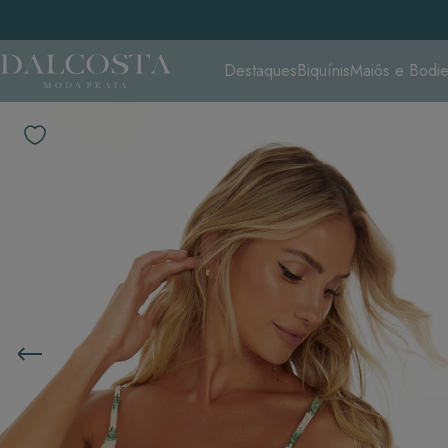
Destaques
Biquínis
Maiôs e Bodi