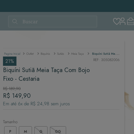
Buscar
Outlet
Biquínis
Sutiãs
Meia Taça
Biquíni Sutiã Meia Taça Com Bojo Fixo - Cestaria
REF
:
305082006
21%
Biquíni Sutiã Meia Taça Com Bojo
Fixo - Cestaria
R$
189
,
90
R$
149
,
90
Em até
6
x de
R$
24
,
98
sem juros
Tamanho
P
M
G
GG