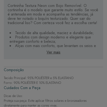
Cortininha Textura Neon com Bojo Removível. O
cortininha é o modelo que garante muito estilo. Se você
é antenada em moda e acompanha as tendências, já
deve ter notado o biquíni texturizado. Quer sair do
tradicional liso? Com certeza você fez a escolha certa!
Tecido de alta qualidade, maciez e durabilidade;
Produtos com design moderno e elegante que
entregam conforto e beleza;
Alças com mais conforto, que levantam os seios e
valorizam o colo;
Ver mais
Bojo maleável e impermeável, super macio e que
não absorve água;
Detalhes personalizados e exclusivos que tornam
sua peça única.
Composição
Tecido Principal: 95% POLIÉSTER e 5% ELASTANO
Forro: 90% POLIÉSTER E 10% ELASTANO
Cuidados Com a Peça
Dicas de Uso:
Proteja sua peça: Evite aplicar filtros solares e bronzeadores
diretamente para manter as cores vivas.