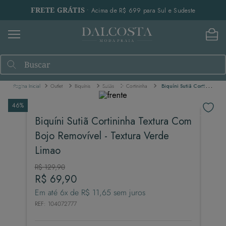
FRETE GRÁTIS
• Acima de R$ 699 para Sul e Sudeste
Buscar
Outlet
Biquínis
Sutiãs
Cortininha
Biquíni Sutiã Cortininha Textura Com Bojo Removível - Textura Verde Limao
46%
Biquíni Sutiã Cortininha Textura Com
Bojo Removível - Textura Verde
Limao
R$
129
,
90
R$
69
,
90
Em até
6
x de
R$
11
,
65
sem juros
REF
:
104072777